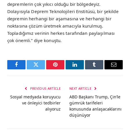
depremlerin çok yıkıcı olduğu bir bölgedeyiz.
Dolayısıyla Deprem Teknolojileri Enstitüsü, bir şekilde
depremin herhangi bir aşamasına ve herhangi bir
noktasına çözüm üretmek amacıyla kurulmuş.
Topladığımız verinin herkes tarafından paylaşılması
çok önemli.” diye konuştu.
Facebook
Twitter
Pinterest
LinkedIn
Tumblr
Email
PREVIOUS ARTICLE
NEXT ARTICLE
Sosyal medyada koruyucu
ABD Başkanı Trump, Çin’le
ve önleyici tedbirler
gümrük tarifeleri
alıyoruz
konusunda anlaşacaklarını
düşünüyor