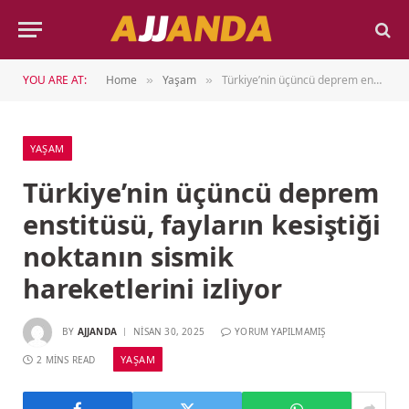
YOU ARE AT:
Home
Yaşam
Türkiye’nin üçüncü deprem enstitüsü, fayların kesiştiği noktanın sismik hareketlerini izliyor
»
»
YAŞAM
Türkiye’nin üçüncü deprem
enstitüsü, fayların kesiştiği
noktanın sismik
hareketlerini izliyor
BY
AJJANDA
NISAN 30, 2025
YORUM YAPILMAMIŞ
YAŞAM
2 MINS READ