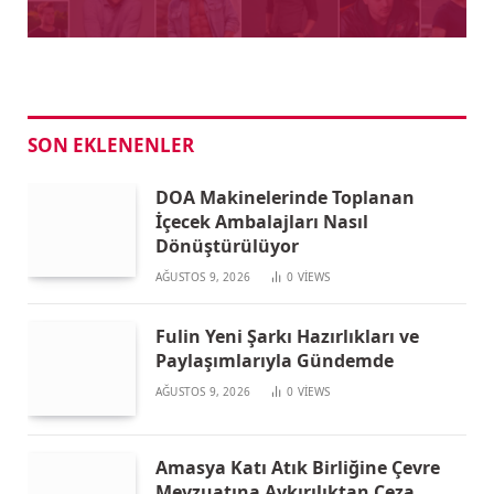
SON EKLENENLER
DOA Makinelerinde Toplanan
İçecek Ambalajları Nasıl
Dönüştürülüyor
AĞUSTOS 9, 2026
0
VIEWS
Fulin Yeni Şarkı Hazırlıkları ve
Paylaşımlarıyla Gündemde
AĞUSTOS 9, 2026
0
VIEWS
Amasya Katı Atık Birliğine Çevre
Mevzuatına Aykırılıktan Ceza