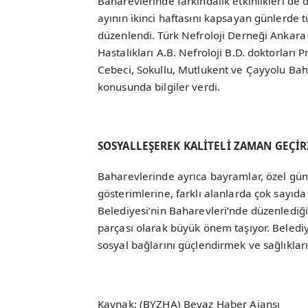
Baharevlerinde farkındalık etkinlikleri de
ayının ikinci haftasını kapsayan günlerde 
düzenlendi. Türk Nefroloji Derneği Ankara 
Hastalıkları A.B. Nefroloji B.D. doktorları P
Cebeci, Sokullu, Mutlukent ve Çayyolu Bah
konusunda bilgiler verdi.
SOSYALLEŞEREK KALİTELİ ZAMAN GEÇİ
Baharevlerinde ayrıca bayramlar, özel gün 
gösterimlerine, farklı alanlarda çok sayıda
Belediyesi’nin Baharevleri’nde düzenlediği b
parçası olarak büyük önem taşıyor. Belediye
sosyal bağlarını güçlendirmek ve sağlıkları
Kaynak: (BYZHA) Beyaz Haber Ajansı