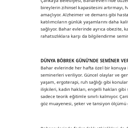
Çankaya Belediyesi, Baharevleri’nde düzen
bireylerin zihinsel kapasitesini artırmayı, 
amaçlıyor. Alzheimer ve demans gibi hastal
katılımcıların günlük yaşamlarını daha kalit
sağlıyor. Bahar evlerinde ayrıca obezite, ka
rahatsızlıklara karşı da bilgilendirme semine
DÜNYA BÖBREK GÜNÜ’NDE SEMİNER VER
Bahar evlerinde her hafta özel bir konuya 
seminerleri veriliyor. Güncel olaylar ve gene
yaşam, ergoterapi, ruh sağlığı gibi konulara
ilişkileri, kadın hakları, engelli hakları gi
sadece teorik eğitimle sınırlı kalmıyor. Çan
göz muayenesi, şeker ve tansiyon ölçümü gi