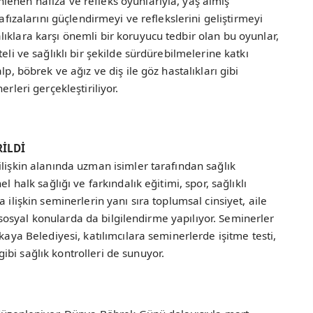
lenen hafıza ve refleks oyunlarıyla, yaş almış
hafızalarını güçlendirmeyi ve reflekslerini geliştirmeyi
ıklara karşı önemli bir koruyucu tedbir olan bu oyunlar,
eli ve sağlıklı bir şekilde sürdürebilmelerine katkı
lp, böbrek ve ağız ve diş ile göz hastalıkları gibi
rleri gerçekleştiriliyor.
İLDİ
ilişkin alanında uzman isimler tarafından sağlık
l halk sağlığı ve farkındalık eğitimi, spor, sağlıklı
 ilişkin seminerlerin yanı sıra toplumsal cinsiyet, aile
bi sosyal konularda da bilgilendirme yapılıyor. Seminerler
kaya Belediyesi, katılımcılara seminerlerde işitme testi,
bi sağlık kontrolleri de sunuyor.