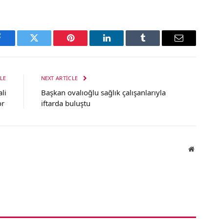
Facebook
Twitter
Pinterest
LinkedIn
Tumblr
Email
LE
NEXT ARTICLE
li
Başkan ovalıoğlu sağlık çalışanlarıyla
or
iftarda buluştu
Website