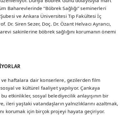
 düzenleniyor. Dünya Böbrek Günü dolayısıyla mart
tüm Baharevlerinde “Böbrek Sağlığı” seminerleri
Şubesi ve Ankara Üniversitesi Tıp Fakültesi İç
rof. Dr. Siren Sezer, Doç. Dr. Özant Helvacı Ayrancı,
arevi sakinlerine böbrek sağlığını korumanın önemi
RİYORLAR
ve haftalara dair konserlere, gezilerden film
 sosyal ve kültürel faaliyet yapılıyor. Çankaya
u etkinlikler, sosyal belediyecilik anlayışının bir
, ileri yaştaki vatandaşların yalnızlıklarını azaltmak,
nı korumak için birçok projeyi hayata geçiriyor.