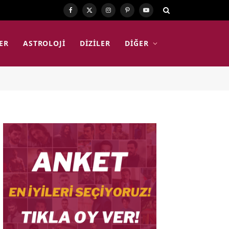
Facebook
X
Instagram
Pinterest
YouTube
(Twitter)
ER
ASTROLOJI
DIZILER
DIĞER