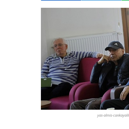
yas-almis-cankayali