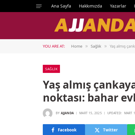
Ana Sayfa
Hakkımızda
Yazarlar
YOU ARE AT:
Home
Sağlık
Yaş almış çank
»
»
SAĞLIK
Yaş almış çankaya
noktası: bahar ev
BY
AJJANDA
MART 15, 2025
UPDATED:
MART 1
Facebook
Twitter