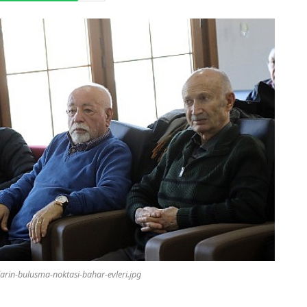
larin-bulusma-noktasi-bahar-evleri.jpg