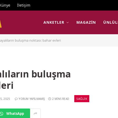
Künye
İletişim
ANKETLER
MAGAZIN
ÜNLÜL
ayalıların buluşma noktası: bahar evleri
lıların buluşma
leri
SAĞLIK
5, 2025
YORUM YAPILMAMIŞ
2 MINS READ
WhatsApp