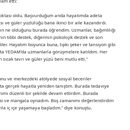
am etti:
ktası oldu. Başvurduğum anda hayatımda adeta
sı ve güler yüzlülüğü bana ikinci bir aile kazandırdı.
lığın ne olduğunu burada öğrendim. Uzmanlar, bağımlılığı
nın tıbbi destek, diğerinin psikolojik destek ve son
ler. Hayatım boyunca buna, tıpkı şeker ve tansiyon gibi
fta YEDAM’da uzmanlarla görüşmelere katıldım. Her
 sıcak tavrı ve güler yüzü beni mutlu etti.”
nu ve merkezdeki atölyede sosyal beceriler
ta gerçek hayatla yeniden tanıştım. Burada tedaviye
ımı düzenli bir şekilde devam ettirdim. Burada
nisi ve mangala oynadım. Boş zamanımı değerlendirdim
umla iç içe yaşamaya başladım.” diye konuştu.