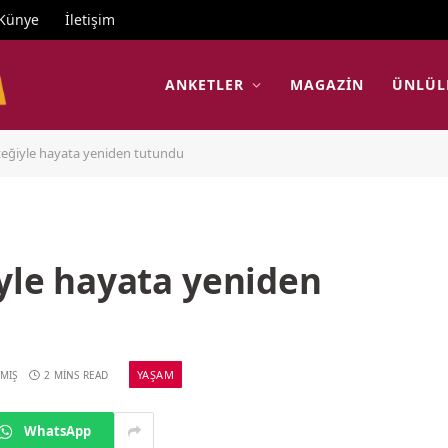
Künye
İletişim
ANKETLER
MAGAZIN
ÜNLÜL
steğiyle hayata yeniden tutundu
iyle hayata yeniden
YAŞAM
MIŞ
2 MINS READ
WhatsApp