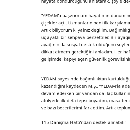
hayata döndürdüğünü anlatarak, şöyle dev
“YEDAM’a başvurmam hayatımın dönüm no
çiçekler açtı. Uzmanların beni ilk karşılama
Artık biliyorum ki yalnız değilim. Bağımlı
üç ayaklı bir sehpaya benzettiler. Bir ayağı
ayağının da sosyal destek olduğunu söyledi
dikkat etmem gerektiğini anladım. Her ha
gelişimde, kapıyı açan güvenlik görevlisinin
YEDAM sayesinde bağımlılıktan kurtulduğu
kazandığını kaydeden M.Ş., “YEDAM’la ade
devam ederken bir yandan da ilaç kullanım
atölyede ilk defa tepsi boyadım, masa te
ve bazı becerilerimi fark ettim. Artık topl
115 Danışma Hattı’ndan destek alınabilir