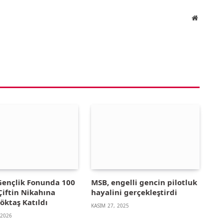
Website
 Gençlik Fonunda 100
MSB, engelli gencin pilotluk
Çiftin Nikahına
hayalini gerçekleştirdi
öktaş Katıldı
KASIM 27, 2025
 2026