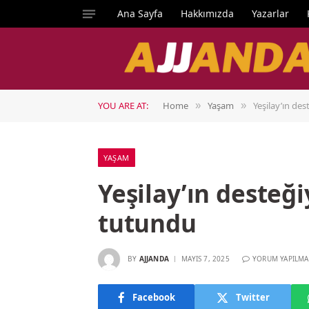
Ana Sayfa
Hakkımızda
Yazarlar
YOU ARE AT:
Home
Yaşam
Yeşilay’ın de
»
»
YAŞAM
Yeşilay’ın desteğ
tutundu
BY
AJJANDA
MAYIS 7, 2025
YORUM YAPILMA
Facebook
Twitter