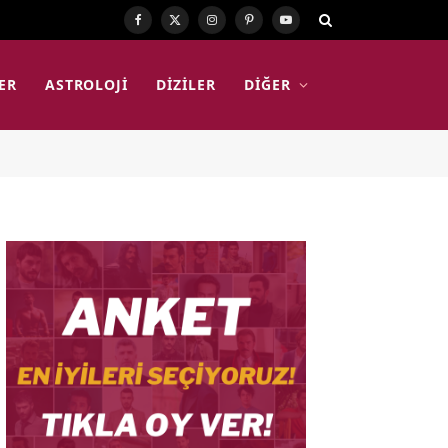
Facebook
X
Instagram
Pinterest
YouTube
(Twitter)
ER
ASTROLOJI
DIZILER
DIĞER