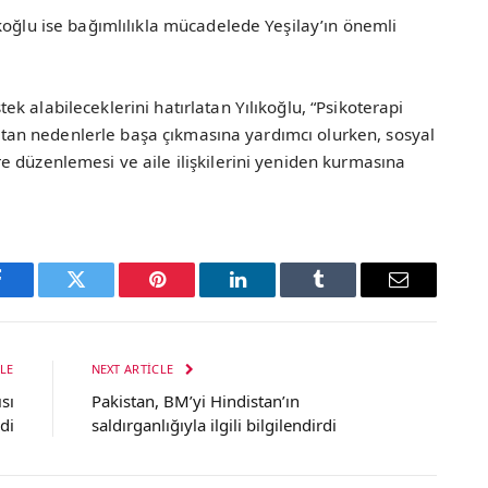
koğlu ise bağımlılıkla mücadelede Yeşilay’ın önemli
k alabileceklerini hatırlatan Yılıkoğlu, “Psikoterapi
 yatan nedenlerle başa çıkmasına yardımcı olurken, sosyal
e düzenlemesi ve aile ilişkilerini yeniden kurmasına
Facebook
Twitter
Pinterest
LinkedIn
Tumblr
Email
LE
NEXT ARTICLE
sı
Pakistan, BM’yi Hindistan’ın
di
saldırganlığıyla ilgili bilgilendirdi