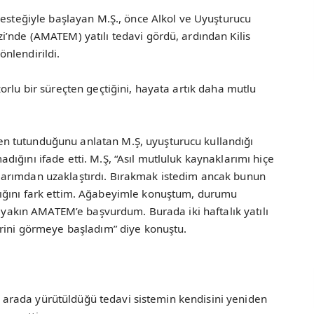
desteğiyle başlayan M.Ş., önce Alkol ve Uyuşturucu
i’nde (AMATEM) yatılı tedavi gördü, ardından Kilis
nlendirildi.
orlu bir süreçten geçtiğini, hayata artık daha mutlu
n tutunduğunu anlatan M.Ş, uyuşturucu kullandığı
ığını ifade etti. M.Ş, “Asıl mutluluk kaynaklarımı hiçe
arımdan uzaklaştırdı. Bırakmak istedim ancak bunun
ığını fark ettim. Ağabeyimle konuştum, durumu
n yakın AMATEM’e başvurdum. Burada iki haftalık yatılı
erini görmeye başladım” diye konuştu.
bir arada yürütüldüğü tedavi sistemin kendisini yeniden