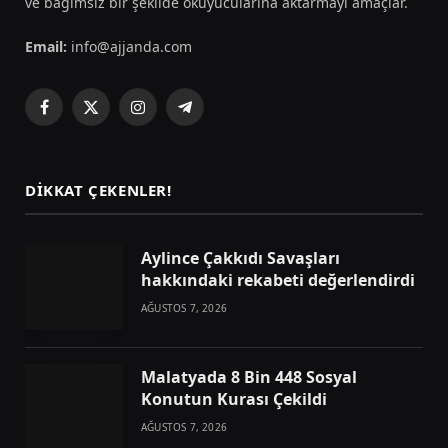
ve bağımsız bir şekilde okuyucularına aktarmayı amaçlar.
Email:
info@ajjanda.com
Facebook
X
Instagram
Telegram
(Twitter)
DIKKAT ÇEKENLER!
Aylince Çakkıdı Savaşları
hakkındaki rekabeti değerlendirdi
AĞUSTOS 7, 2026
Malatyada 8 Bin 448 Sosyal
Konutun Kurası Çekildi
AĞUSTOS 7, 2026