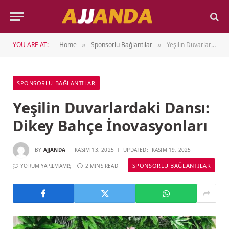
YOU ARE AT:
Home
Sponsorlu Bağlantılar
Yeşilin Duvarlardaki Dansı: Dikey Bahçe İnovasyonları
»
»
SPONSORLU BAĞLANTILAR
Yeşilin Duvarlardaki Dansı:
Dikey Bahçe İnovasyonları
BY
AJJANDA
KASIM 13, 2025
UPDATED:
KASIM 19, 2025
SPONSORLU BAĞLANTILAR
YORUM YAPILMAMIŞ
2 MINS READ