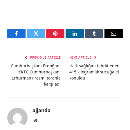
Facebook
Twitter
Pinterest
LinkedIn
Tumblr
Email
PREVIOUS ARTICLE
NEXT ARTICLE
Cumhurbaşkanı Erdoğan,
Halk sağlığını tehdit eden
KKTC Cumhurbaşkanı
415 kilogramlık sucuğa el
Erhürman'ı resmi törenle
konuldu
karşıladı
ajjanda
Website