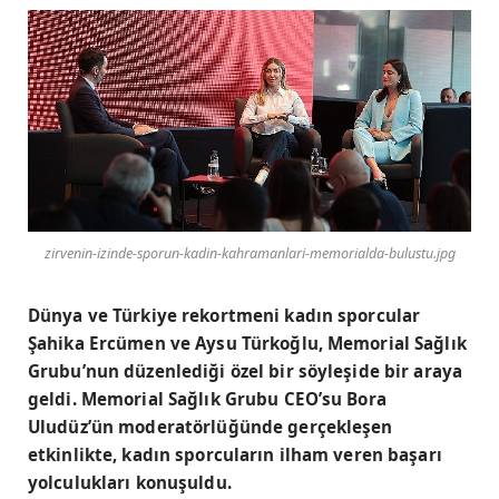
zirvenin-izinde-sporun-kadin-kahramanlari-memorialda-bulustu.jpg
Dünya ve Türkiye rekortmeni kadın sporcular
Şahika Ercümen ve Aysu Türkoğlu, Memorial Sağlık
Grubu’nun düzenlediği özel bir söyleşide bir araya
geldi. Memorial Sağlık Grubu CEO’su Bora
Uludüz’ün moderatörlüğünde gerçekleşen
etkinlikte, kadın sporcuların ilham veren başarı
yolculukları konuşuldu.