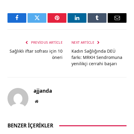
Facebook
Twitter
Pinterest
LinkedIn
Tumblr
Email
PREVIOUS ARTICLE
NEXT ARTICLE
Sağlıklı iftar sofrası için 10
Kadın Sağlığında DEÜ
öneri
farkı: MRKH Sendromuna
yenilikçi cerrahi başarı
ajjanda
Website
BENZER İÇERIKLER