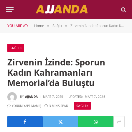
YOU ARE AT:
Home
Sağlık
Zirvenin İzinde: Sporun Kadın Kahramanları Memorial’da Buluştu
»
»
SAĞLIK
Zirvenin İzinde: Sporun
Kadın Kahramanları
Memorial’da Buluştu
BY
AJJANDA
MART 7, 2025
UPDATED:
MART 7, 2025
SAĞLIK
YORUM YAPILMAMIŞ
3 MINS READ