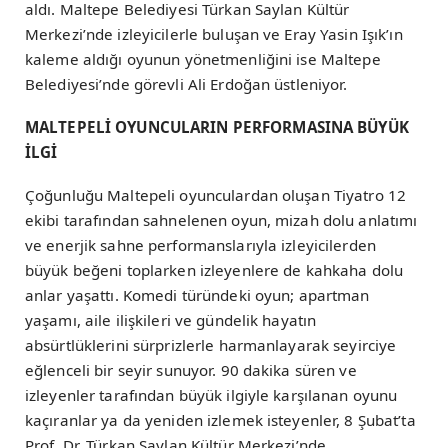
aldı. Maltepe Belediyesi Türkan Saylan Kültür
Merkezi’nde izleyicilerle buluşan ve Eray Yasin Işık’ın
kaleme aldığı oyunun yönetmenliğini ise Maltepe
Belediyesi’nde görevli Ali Erdoğan üstleniyor.
MALTEPELİ OYUNCULARIN PERFORMASINA BÜYÜK
İLGİ
Çoğunluğu Maltepeli oyunculardan oluşan Tiyatro 12
ekibi tarafından sahnelenen oyun, mizah dolu anlatımı
ve enerjik sahne performanslarıyla izleyicilerden
büyük beğeni toplarken izleyenlere de kahkaha dolu
anlar yaşattı. Komedi türündeki oyun; apartman
yaşamı, aile ilişkileri ve gündelik hayatın
absürtlüklerini sürprizlerle harmanlayarak seyirciye
eğlenceli bir seyir sunuyor. 90 dakika süren ve
izleyenler tarafından büyük ilgiyle karşılanan oyunu
kaçıranlar ya da yeniden izlemek isteyenler, 8 Şubat’ta
Prof. Dr. Türkan Saylan Kültür Merkezi’nde