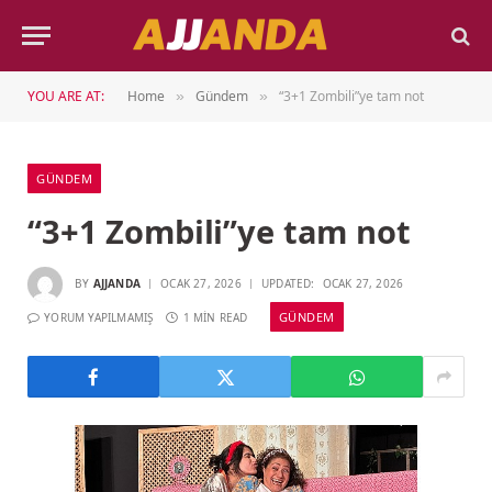
YOU ARE AT:
Home
Gündem
“3+1 Zombili”ye tam not
»
»
GÜNDEM
“3+1 Zombili”ye tam not
BY
AJJANDA
OCAK 27, 2026
UPDATED:
OCAK 27, 2026
GÜNDEM
YORUM YAPILMAMIŞ
1 MIN READ