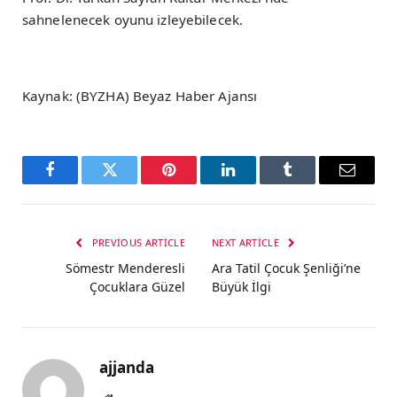
sahnelenecek oyunu izleyebilecek.
Kaynak: (BYZHA) Beyaz Haber Ajansı
Facebook
Twitter
Pinterest
LinkedIn
Tumblr
Email
PREVIOUS ARTICLE
NEXT ARTICLE
Sömestr Menderesli
Ara Tatil Çocuk Şenliği’ne
Çocuklara Güzel
Büyük İlgi
ajjanda