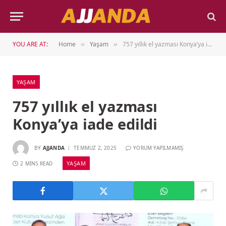
YOU ARE AT:
Home
Yaşam
757 yıllık el yazması Konya’ya iade edildi
»
»
YAŞAM
757 yıllık el yazması
Konya’ya iade edildi
BY
AJJANDA
TEMMUZ 2, 2025
YORUM YAPILMAMIŞ
YAŞAM
2 MINS READ