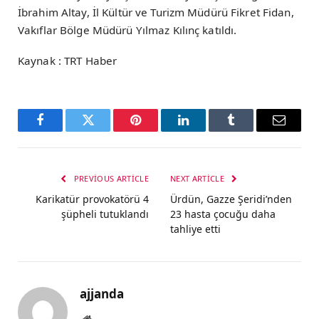
İbrahim Altay, İl Kültür ve Turizm Müdürü Fikret Fidan,
Vakıflar Bölge Müdürü Yılmaz Kılınç katıldı.
Kaynak : TRT Haber
Facebook
Twitter
Pinterest
LinkedIn
Tumblr
Email
PREVIOUS ARTICLE
NEXT ARTICLE
Karikatür provokatörü 4
Ürdün, Gazze Şeridi’nden
şüpheli tutuklandı
23 hasta çocuğu daha
tahliye etti
ajjanda
Website