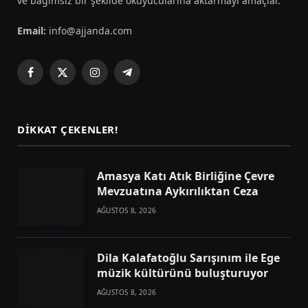
ve bağımsız bir şekilde okuyucularına aktarmayı amaçlar.
Email:
info@ajjanda.com
Facebook
X
Instagram
Telegram
(Twitter)
DIKKAT ÇEKENLER!
Amasya Katı Atık Birliğine Çevre
Mevzuatına Aykırılıktan Ceza
AĞUSTOS 8, 2026
Dila Kalafatoğlu Sarışınım ile Ege
müzik kültürünü buluşturuyor
AĞUSTOS 8, 2026