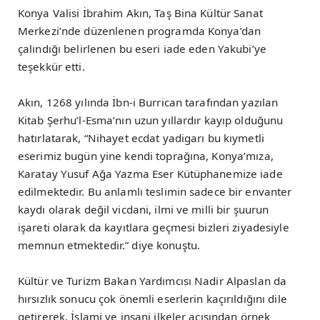
Konya Valisi İbrahim Akın, Taş Bina Kültür Sanat
Merkezi’nde düzenlenen programda Konya’dan
çalındığı belirlenen bu eseri iade eden Yakubi’ye
teşekkür etti.
Akın, 1268 yılında İbn-i Burrican tarafından yazılan
Kitab Şerhu’l-Esma’nın uzun yıllardır kayıp olduğunu
hatırlatarak, “Nihayet ecdat yadigarı bu kıymetli
eserimiz bugün yine kendi toprağına, Konya’mıza,
Karatay Yusuf Ağa Yazma Eser Kütüphanemize iade
edilmektedir. Bu anlamlı teslimin sadece bir envanter
kaydı olarak değil vicdani, ilmi ve milli bir şuurun
işareti olarak da kayıtlara geçmesi bizleri ziyadesiyle
memnun etmektedir.” diye konuştu.
Kültür ve Turizm Bakan Yardımcısı Nadir Alpaslan da
hırsızlık sonucu çok önemli eserlerin kaçırıldığını dile
getirerek, İslami ve insani ilkeler açısından örnek