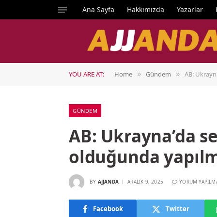
Ana Sayfa
Hakkımızda
Yazarlar
YOU ARE AT:
Home
Gündem
AB: Ukrayn
»
»
GÜNDEM
AB: Ukrayna’da s
olduğunda yapılm
BY
AJJANDA
ARALIK 9, 2025
YORUM YAPILM
Facebook
Twitter