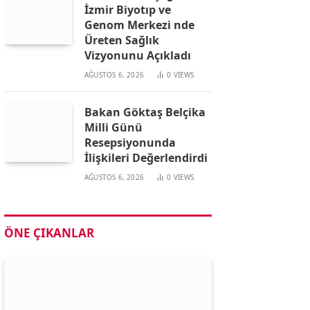
İzmir Biyotıp ve
Genom Merkezi nde
Üreten Sağlık
Vizyonunu Açıkladı
AĞUSTOS 6, 2026
0
VIEWS
Bakan Göktaş Belçika
Milli Günü
Resepsiyonunda
İlişkileri Değerlendirdi
AĞUSTOS 6, 2026
0
VIEWS
ÖNE ÇIKANLAR