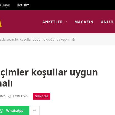
Künye
İletişim
ANKETLER
MAGAZIN
ÜNLÜL
a’da seçimler koşullar uygun olduğunda yapılmalı
eçimler koşullar uygun
alı
GÜNDEM
AMIŞ
1 MIN READ
WhatsApp