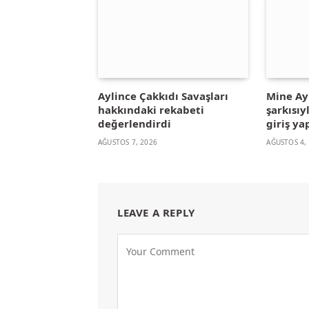
Aylince Çakkıdı Savaşları
Mine A
hakkındaki rekabeti
şarkısıy
değerlendirdi
giriş ya
AĞUSTOS 7, 2026
AĞUSTOS 4,
LEAVE A REPLY