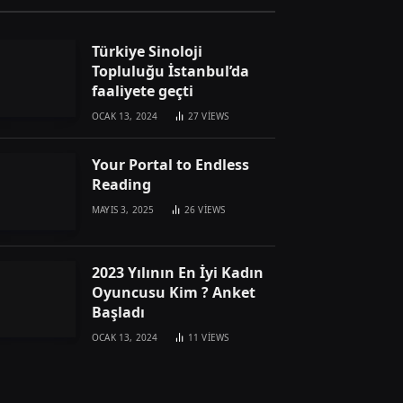
Türkiye Sinoloji
Topluluğu İstanbul’da
faaliyete geçti
OCAK 13, 2024
27
VIEWS
Your Portal to Endless
Reading
MAYIS 3, 2025
26
VIEWS
2023 Yılının En İyi Kadın
Oyuncusu Kim ? Anket
Başladı
OCAK 13, 2024
11
VIEWS