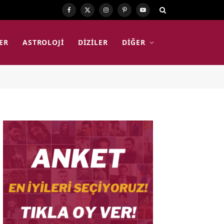
Facebook
X
Instagram
Pinterest
YouTube
(Twitter)
ER
ASTROLOJI
DIZILER
DIĞER