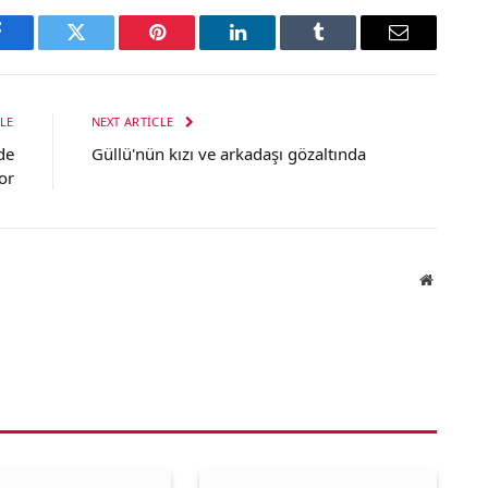
Facebook
Twitter
Pinterest
LinkedIn
Tumblr
Email
LE
NEXT ARTICLE
de
Güllü'nün kızı ve arkadaşı gözaltında
or
Website