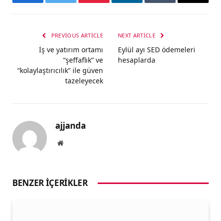
Facebook
Twitter
Pinterest
LinkedIn
Tumblr
Email
PREVIOUS ARTICLE
NEXT ARTICLE
İş ve yatırım ortamı
Eylül ayı SED ödemeleri
“şeffaflık” ve
hesaplarda
“kolaylaştırıcılık” ile güven
tazeleyecek
ajjanda
Website
BENZER İÇERIKLER