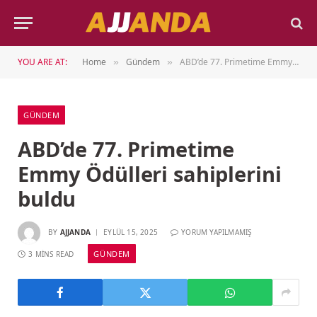
YOU ARE AT:
Home
Gündem
ABD’de 77. Primetime Emmy Ödülleri sahiplerini buldu
»
»
GÜNDEM
ABD’de 77. Primetime
Emmy Ödülleri sahiplerini
buldu
BY
AJJANDA
EYLÜL 15, 2025
YORUM YAPILMAMIŞ
GÜNDEM
3 MINS READ