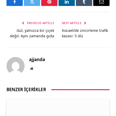
Facebook
Twitter
Pinterest
LinkedIn
Tumblr
Email
PREVIOUS ARTICLE
NEXT ARTICLE
Gül, yalnızca bir çiçek
Kocaeli’de zincirleme trafik
değil: Aynı zamanda gıda
kazası: 5 ölü
ajjanda
Website
BENZER İÇERIKLER