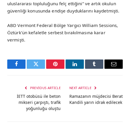
uluslararası topluluğunu felç ettiğini” ve artık okulun
güvenliği konusunda endişe duyduklarını kaydetmişti.
ABD Vermont Federal Bölge Yargıcı William Sessions,
Öztürk’ün kefaletle serbest bırakılmasına karar
vermişti.
Facebook
Twitter
Pinterest
LinkedIn
Tumblr
Email
PREVIOUS ARTICLE
NEXT ARTICLE
İETT otobüsü ile beton
Ramazanın müjdecisi Berat
mikseri çarpıştı, trafik
Kandili yarın idrak edilecek
yoğunluğu oluştu