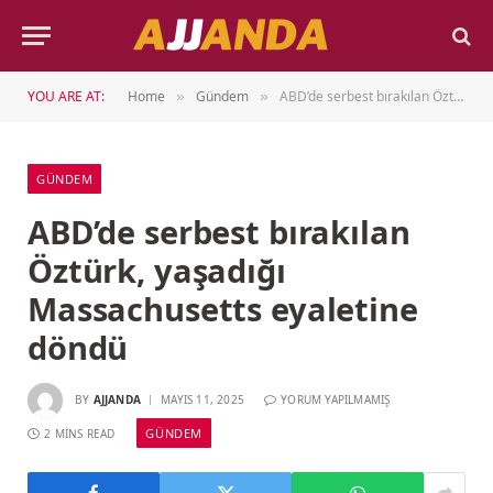
YOU ARE AT:
Home
Gündem
ABD’de serbest bırakılan Öztürk, yaşadığı Massachusetts eyaletine döndü
»
»
GÜNDEM
ABD’de serbest bırakılan
Öztürk, yaşadığı
Massachusetts eyaletine
döndü
BY
AJJANDA
MAYIS 11, 2025
YORUM YAPILMAMIŞ
GÜNDEM
2 MINS READ