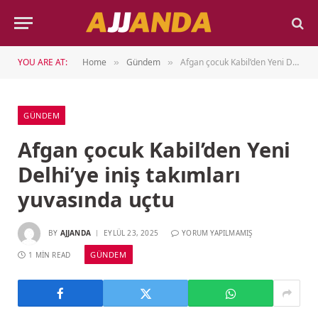
YOU ARE AT:
Home
Gündem
Afgan çocuk Kabil’den Yeni Delhi’ye iniş takımları yuvasında uçtu
»
»
GÜNDEM
Afgan çocuk Kabil’den Yeni
Delhi’ye iniş takımları
yuvasında uçtu
BY
AJJANDA
EYLÜL 23, 2025
YORUM YAPILMAMIŞ
GÜNDEM
1 MIN READ