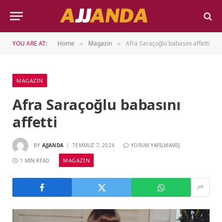
YOU ARE AT:
Home
Magazin
Afra Saraçoğlu babasını affetti
»
»
MAGAZIN
Afra Saraçoğlu babasını
affetti
BY
AJJANDA
TEMMUZ 7, 2024
YORUM YAPILMAMIŞ
MAGAZIN
1 MIN READ