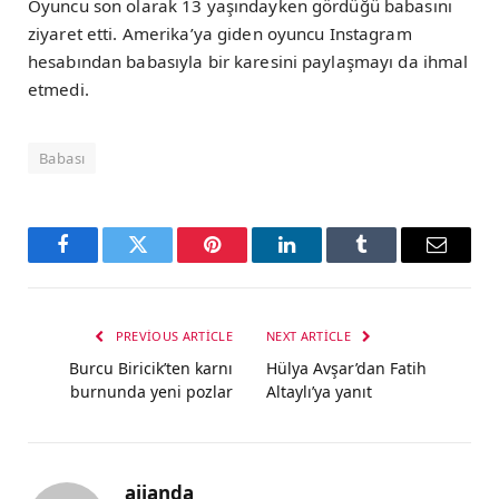
Oyuncu son olarak 13 yaşındayken gördüğü babasını
ziyaret etti. Amerika’ya giden oyuncu Instagram
hesabından babasıyla bir karesini paylaşmayı da ihmal
etmedi.
Babası
Facebook
Twitter
Pinterest
LinkedIn
Tumblr
Email
PREVIOUS ARTICLE
NEXT ARTICLE
Burcu Biricik’ten karnı
Hülya Avşar’dan Fatih
burnunda yeni pozlar
Altaylı’ya yanıt
ajjanda