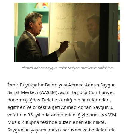
ahmed-adnan-saygun-adini-tasiyan-merkezde-anildi.jpg
İzmir Büyükşehir Belediyesi Ahmed Adnan Saygun
Sanat Merkezi (AASSM), adını taşıdığı Cumhuriyet
dönemi çağdaş Türk besteciliğinin öncülerinden,
eğitmen ve orkestra şefi Ahmed Adnan Saygun’u,
vefatının 35. yılında anma etkinliğiyle andı. AASSM
Müzik Kütüphanesi’nde düzenlenen etkinlikte,
Saygun’un yaşamı, müzik serüveni ve besteleri ele