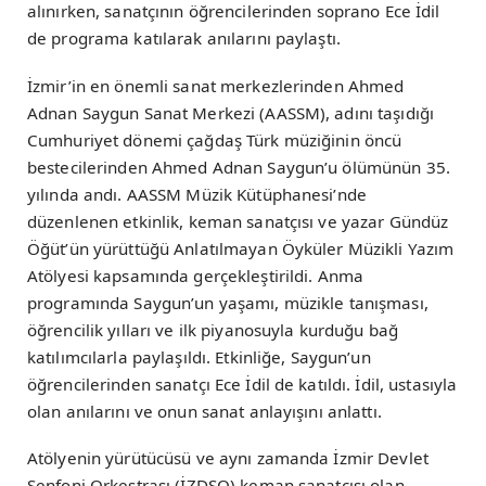
alınırken, sanatçının öğrencilerinden soprano Ece İdil
de programa katılarak anılarını paylaştı.
İzmir’in en önemli sanat merkezlerinden Ahmed
Adnan Saygun Sanat Merkezi (AASSM), adını taşıdığı
Cumhuriyet dönemi çağdaş Türk müziğinin öncü
bestecilerinden Ahmed Adnan Saygun’u ölümünün 35.
yılında andı. AASSM Müzik Kütüphanesi’nde
düzenlenen etkinlik, keman sanatçısı ve yazar Gündüz
Öğüt’ün yürüttüğü Anlatılmayan Öyküler Müzikli Yazım
Atölyesi kapsamında gerçekleştirildi. Anma
programında Saygun’un yaşamı, müzikle tanışması,
öğrencilik yılları ve ilk piyanosuyla kurduğu bağ
katılımcılarla paylaşıldı. Etkinliğe, Saygun’un
öğrencilerinden sanatçı Ece İdil de katıldı. İdil, ustasıyla
olan anılarını ve onun sanat anlayışını anlattı.
Atölyenin yürütücüsü ve aynı zamanda İzmir Devlet
Senfoni Orkestrası (İZDSO) keman sanatçısı olan