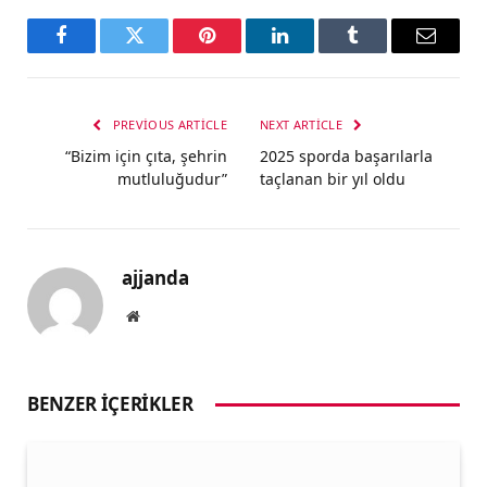
Facebook
Twitter
Pinterest
LinkedIn
Tumblr
Email
PREVIOUS ARTICLE
NEXT ARTICLE
“Bizim için çıta, şehrin
2025 sporda başarılarla
mutluluğudur”
taçlanan bir yıl oldu
ajjanda
Website
BENZER İÇERIKLER