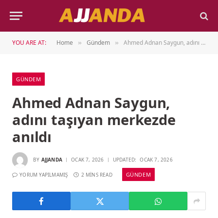
YOU ARE AT:
Home
Gündem
Ahmed Adnan Saygun, adını taşıyan merkezde anıldı
»
»
GÜNDEM
Ahmed Adnan Saygun,
adını taşıyan merkezde
anıldı
BY
AJJANDA
OCAK 7, 2026
UPDATED:
OCAK 7, 2026
GÜNDEM
YORUM YAPILMAMIŞ
2 MINS READ