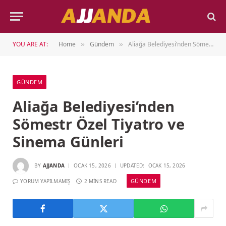
YOU ARE AT:
Home
Gündem
Aliağa Belediyesi’nden Sömestr Özel Tiyatro ve Sinema Günleri
»
»
GÜNDEM
Aliağa Belediyesi’nden
Sömestr Özel Tiyatro ve
Sinema Günleri
BY
AJJANDA
OCAK 15, 2026
UPDATED:
OCAK 15, 2026
GÜNDEM
YORUM YAPILMAMIŞ
2 MINS READ