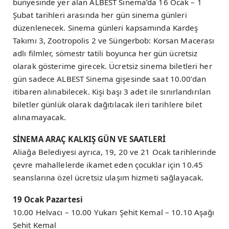
bünyesinde yer alan ALBEST Sinema’da 16 Ocak – 1
Şubat tarihleri arasında her gün sinema günleri
düzenlenecek. Sinema günleri kapsamında Kardeş
Takımı 3, Zootropolis 2 ve Süngerbob: Korsan Macerası
adlı filmler, sömestr tatili boyunca her gün ücretsiz
olarak gösterime girecek. Ücretsiz sinema biletleri her
gün sadece ALBEST Sinema gişesinde saat 10.00’dan
itibaren alınabilecek. Kişi başı 3 adet ile sınırlandırılan
biletler günlük olarak dağıtılacak ileri tarihlere bilet
alınamayacak.
SİNEMA ARAÇ KALKIŞ GÜN VE SAATLERİ
Aliağa Belediyesi ayrıca, 19, 20 ve 21 Ocak tarihlerinde
çevre mahallelerde ikamet eden çocuklar için 10.45
seanslarına özel ücretsiz ulaşım hizmeti sağlayacak.
19 Ocak Pazartesi
10.00 Helvacı – 10.00 Yukarı Şehit Kemal – 10.10 Aşağı
Şehit Kemal