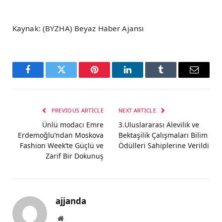
Kaynak: (BYZHA) Beyaz Haber Ajansı
Facebook
Twitter
Pinterest
LinkedIn
Tumblr
Email
PREVIOUS ARTICLE
NEXT ARTICLE
Ünlü modacı Emre
3.Uluslararası Alevilik ve
Erdemoğlu’ndan Moskova
Bektaşilik Çalışmaları Bilim
Fashion Week’te Güçlü ve
Ödülleri Sahiplerine Verildi
Zarif Bir Dokunuş
ajjanda
Website