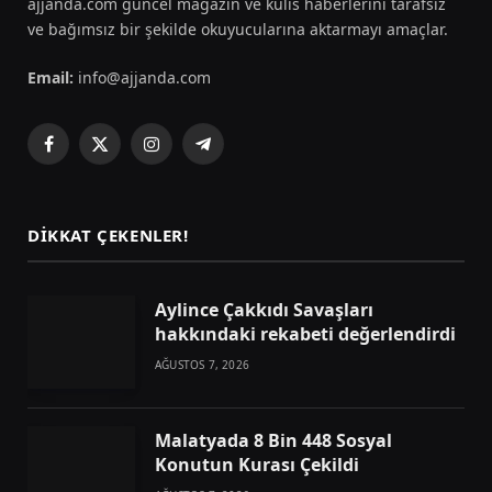
ajjanda.com güncel magazin ve kulis haberlerini tarafsız
ve bağımsız bir şekilde okuyucularına aktarmayı amaçlar.
Email:
info@ajjanda.com
Facebook
X
Instagram
Telegram
(Twitter)
DIKKAT ÇEKENLER!
Aylince Çakkıdı Savaşları
hakkındaki rekabeti değerlendirdi
AĞUSTOS 7, 2026
Malatyada 8 Bin 448 Sosyal
Konutun Kurası Çekildi