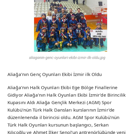
aliaganin-genc-oyunlari-ekibi-izmir-ilk-oldu.jpg
Aliağa’nın Genç Oyunları Ekibi İzmir ilk Oldu
Aliağa’nın Halk Oyunları Ekibi Ege Bölge Finallerine
Gidiyor Aliağa’nın Halk Oyunları Ekibi İzmir’de Birincilik
Kupasını Aldı Aliağa Gençlik Merkezi (AGM) Spor
Kulübü’nün Türk Halk Dansları kurslarının İzmir’de
düzenlenenda il birincisi oldu. AGM Spor Kulübü’nün
Türk Halk Oyunları kursunun başlangıcı, Serkan
Kılıçoğlu ve Ahmet İlker Şenol’un antrenörlüğünde yeni