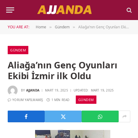
YOU ARE AT:
Home
Gündem
Aliağa’nın Genç Oyunları Ekibi İzmir ilk Oldu
»
»
GÜNDEM
Aliağa’nın Genç Oyunları
Ekibi İzmir ilk Oldu
BY
AJJANDA
MART 19, 2025
UPDATED:
MART 19, 2025
GÜNDEM
YORUM YAPILMAMIŞ
1 MIN READ