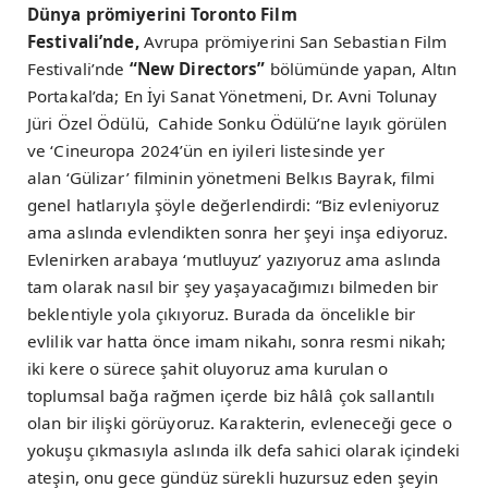
Dünya prömiyerini Toronto Film
Festivali’nde,
Avrupa prömiyerini San Sebastian Film
Festivali’nde
“New Directors”
bölümünde yapan, Altın
Portakal’da; En İyi Sanat Yönetmeni, Dr. Avni Tolunay
Jüri Özel Ödülü, Cahide Sonku Ödülü’ne layık görülen
ve ‘Cineuropa 2024’ün en iyileri listesinde yer
alan ‘Gülizar’ filminin yönetmeni Belkıs Bayrak, filmi
genel hatlarıyla şöyle değerlendirdi: “Biz evleniyoruz
ama aslında evlendikten sonra her şeyi inşa ediyoruz.
Evlenirken arabaya ‘mutluyuz’ yazıyoruz ama aslında
tam olarak nasıl bir şey yaşayacağımızı bilmeden bir
beklentiyle yola çıkıyoruz. Burada da öncelikle bir
evlilik var hatta önce imam nikahı, sonra resmi nikah;
iki kere o sürece şahit oluyoruz ama kurulan o
toplumsal bağa rağmen içerde biz hâlâ çok sallantılı
olan bir ilişki görüyoruz. Karakterin, evleneceği gece o
yokuşu çıkmasıyla aslında ilk defa sahici olarak içindeki
ateşin, onu gece gündüz sürekli huzursuz eden şeyin