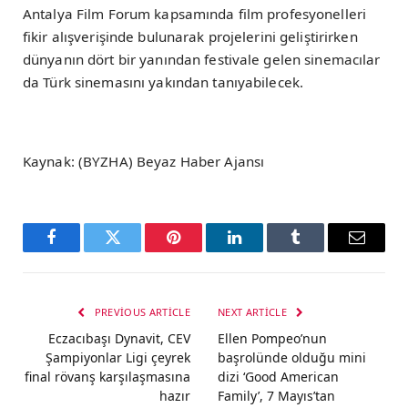
Antalya Film Forum kapsamında film profesyonelleri
fikir alışverişinde bulunarak projelerini geliştirirken
dünyanın dört bir yanından festivale gelen sinemacılar
da Türk sinemasını yakından tanıyabilecek.
Kaynak: (BYZHA) Beyaz Haber Ajansı
Facebook
Twitter
Pinterest
LinkedIn
Tumblr
Email
PREVIOUS ARTICLE
NEXT ARTICLE
Eczacıbaşı Dynavit, CEV
Ellen Pompeo’nun
Şampiyonlar Ligi çeyrek
başrolünde olduğu mini
final rövanş karşılaşmasına
dizi ‘Good American
hazır
Family’, 7 Mayıs’tan