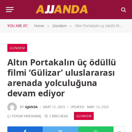
YOU ARE AT:
Home
Gündem
Altın Portakalın üç ödüllü filmi ‘Gülizar’ uluslararası arenada yolculuğuna devam ediyor
»
»
GÜNDEM
Altın Portakalın üç ödüllü
filmi ‘Gülizar’ uluslararası
arenada yolculuğuna
devam ediyor
BY
AJJANDA
MART 12, 2025
UPDATED:
MART 12, 2025
GÜNDEM
YORUM YAPILMAMIŞ
2 MINS READ