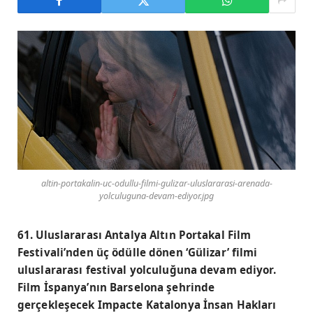
altin-portakalin-uc-odullu-filmi-gulizar-uluslararasi-arenada-
yolculuguna-devam-ediyor.jpg
61. Uluslararası Antalya Altın Portakal Film
Festivali’nden üç ödülle dönen ‘Gülizar’ filmi
uluslararası festival yolculuğuna devam ediyor.
Film İspanya’nın Barselona şehrinde
gerçekleşecek Impacte Katalonya İnsan Hakları