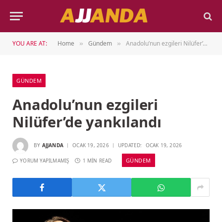
YOU ARE AT:
Home
Gündem
Anadolu’nun ezgileri Nilüfer’de yankılandı
»
»
GÜNDEM
Anadolu’nun ezgileri
Nilüfer’de yankılandı
BY
AJJANDA
OCAK 19, 2026
UPDATED:
OCAK 19, 2026
GÜNDEM
YORUM YAPILMAMIŞ
1 MIN READ