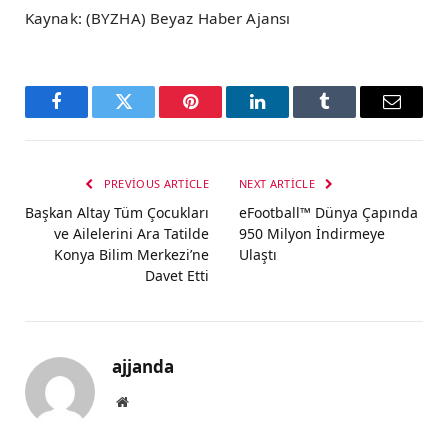
Kaynak: (BYZHA) Beyaz Haber Ajansı
Facebook
Twitter
Pinterest
LinkedIn
Tumblr
Email
PREVIOUS ARTICLE
NEXT ARTICLE
Başkan Altay Tüm Çocukları
eFootball™ Dünya Çapında
ve Ailelerini Ara Tatilde
950 Milyon İndirmeye
Konya Bilim Merkezi’ne
Ulaştı
Davet Etti
ajjanda
Website