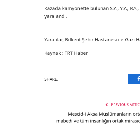
Kazada kamyonette bulunan S.Y., Y.Y., R.Y., 
yaralandı.
Yaralılar, Bilkent Şehir Hastanesi ile Gazi H
Kaynak : TRT Haber
SHARE.
PREVIOUS ARTIC
Mescid-i Aksa Müslümanların ort
mabedi ve tüm insanlığın ortak mirasıd