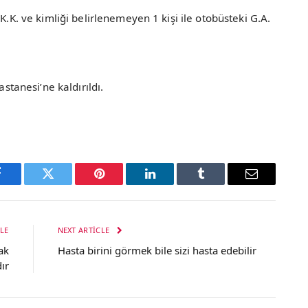
K.K. ve kimliği belirlenemeyen 1 kişi ile otobüsteki G.A.
astanesi’ne kaldırıldı.
Facebook
Twitter
Pinterest
LinkedIn
Tumblr
Email
LE
NEXT ARTICLE
ak
Hasta birini görmek bile sizi hasta edebilir
ır