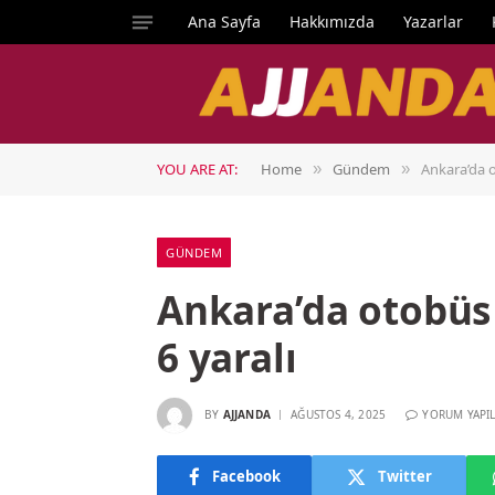
Ana Sayfa
Hakkımızda
Yazarlar
YOU ARE AT:
Home
Gündem
Ankara’da o
»
»
GÜNDEM
Ankara’da otobüs 
6 yaralı
BY
AJJANDA
AĞUSTOS 4, 2025
YORUM YAPI
Facebook
Twitter