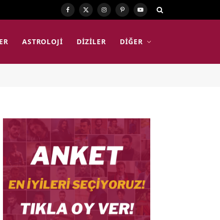
Facebook
X
Instagram
Pinterest
YouTube
(Twitter)
ER
ASTROLOJI
DIZILER
DIĞER