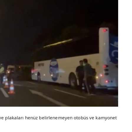
i ve plakaları henüz belirlenemeyen otobüs ve kamyonet