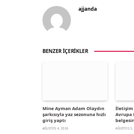
ajjanda
BENZER İÇERIKLER
Mine Ayman Adam Olaydın
İletişi
şarkısıyla yaz sezonuna hızlı
Avrupa B
giriş yaptı
belgesin
AĞUSTOS 4, 2026
AĞUSTOS 3,