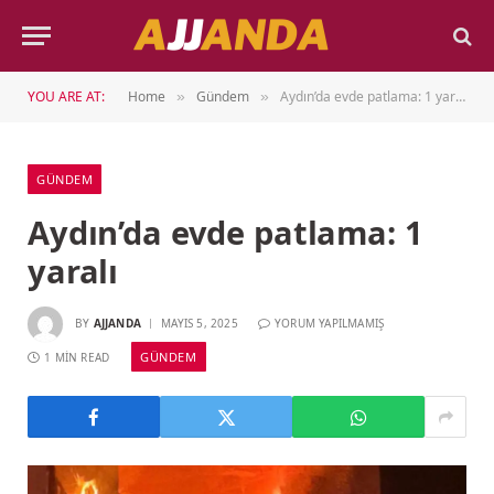
YOU ARE AT:
Home
Gündem
Aydın’da evde patlama: 1 yaralı
»
»
GÜNDEM
Aydın’da evde patlama: 1
yaralı
BY
AJJANDA
MAYIS 5, 2025
YORUM YAPILMAMIŞ
GÜNDEM
1 MIN READ