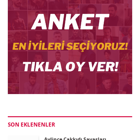
SON EKLENENLER
Aylince Çakkıdı Savaşları