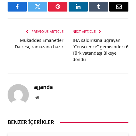
Facebook
Twitter
Pinterest
LinkedIn
Tumblr
Email
PREVIOUS ARTICLE
NEXT ARTICLE
Mukaddes Emanetler
İHA saldırısına uğrayan
Dairesi, ramazana hazır
“Conscience” gemisindeki 6
Türk vatandaşı ülkeye
döndü
ajjanda
Website
BENZER İÇERIKLER