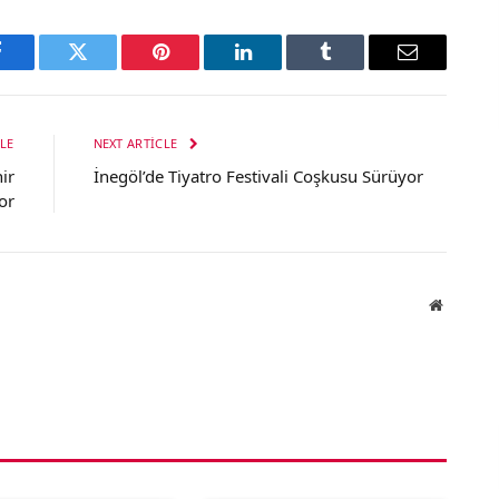
Facebook
Twitter
Pinterest
LinkedIn
Tumblr
Email
LE
NEXT ARTICLE
ir
İnegöl’de Tiyatro Festivali Coşkusu Sürüyor
or
Website