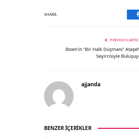
SHARE.
PREVIOUS ARTIC
Ibsen’in “Bir Halk Düşmanı” Ataşeh
Seyircisiyle Buluşuy
ajjanda
BENZER İÇERIKLER