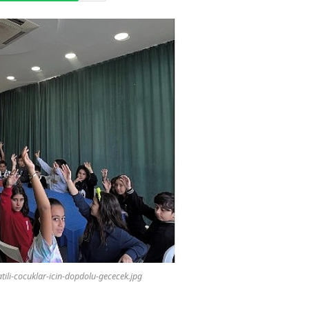
atili-cocuklar-icin-dopdolu-gececek.jpg