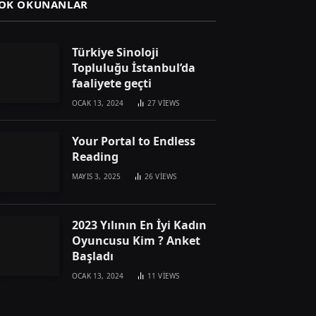
OK OKUNANLAR
Türkiye Sinoloji
Topluluğu İstanbul’da
faaliyete geçti
OCAK 13, 2024
27
VIEWS
Your Portal to Endless
Reading
MAYIS 3, 2025
26
VIEWS
2023 Yılının En İyi Kadın
Oyuncusu Kim ? Anket
Başladı
OCAK 13, 2024
11
VIEWS