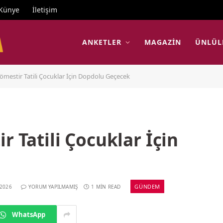
Künye
İletişim
ANKETLER
MAGAZIN
ÜNLÜL
Sömestir Tatili Çocuklar İçin Dopdolu Geçecek
r Tatili Çocuklar İçin
GÜNDEM
 2026
YORUM YAPILMAMIŞ
1 MIN READ
WhatsApp