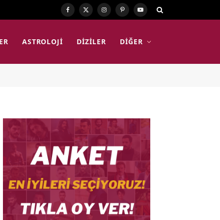
Facebook
X
Instagram
Pinterest
YouTube
(Twitter)
ER
ASTROLOJI
DIZILER
DIĞER