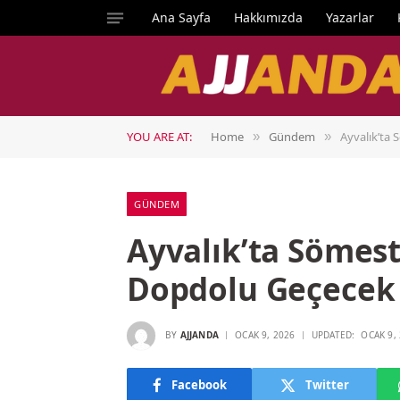
Ana Sayfa
Hakkımızda
Yazarlar
YOU ARE AT:
Home
Gündem
Ayvalık’ta 
»
»
GÜNDEM
Ayvalık’ta Sömesti
Dopdolu Geçecek
BY
AJJANDA
OCAK 9, 2026
UPDATED:
OCAK 9,
Facebook
Twitter