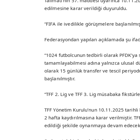
Talimatı’nın 57. maddesi uyarınca 10.11.20
edilmesine karar verildiği duyuruldu.
“FIFA ile ivedilikle görüşmelere başlanılmış
Federasyondan yapılan açıklamada şu ifade
“1024 futbolcunun tedbirli olarak PFDK’ya 
tamamlayabilmesi adına yalnızca ulusal d
olarak 15 günlük transfer ve tescil periyod
başlanılmıştır.
“TFF 2. Lig ve TFF 3. Lig müsabaka fikstürle
TFF Yönetim Kurulu’nun 10.11.2025 tarihli k
2 hafta kaydırılmasına karar verilmiştir. T
edildiği şekilde oynanmaya devam edecekt