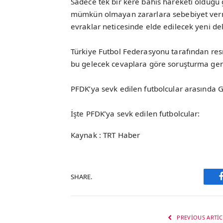
Sadece tek bir kere bahis hareketi olduğu g
mümkün olmayan zararlara sebebiyet verm
evraklar neticesinde elde edilecek yeni deli
Türkiye Futbol Federasyonu tarafından re
bu gelecek cevaplara göre soruşturma geni
PFDK’ya sevk edilen futbolcular arasında G
İşte PFDK’ya sevk edilen futbolcular:
Kaynak : TRT Haber
SHARE.
PREVIOUS ARTIC