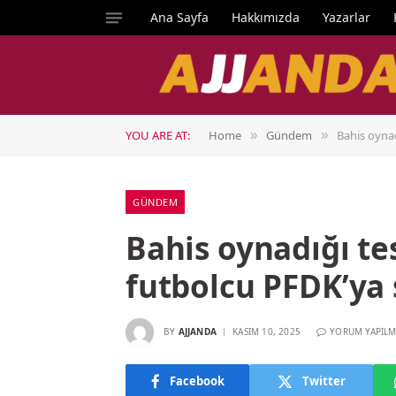
Ana Sayfa
Hakkımızda
Yazarlar
YOU ARE AT:
Home
Gündem
Bahis oynad
»
»
GÜNDEM
Bahis oynadığı te
futbolcu PFDK’ya 
BY
AJJANDA
KASIM 10, 2025
YORUM YAPILM
Facebook
Twitter