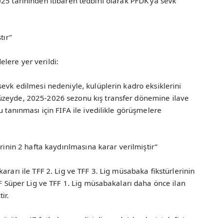
25 tarihinden itibaren tedbirli olarak PFDK’ya sevk
tır”
lere yer verildi:
sevk edilmesi nedeniyle, kulüplerin kadro eksiklerini
üzeyde, 2025-2026 sezonu kış transfer dönemine ilave
u tanınması için FIFA ile ivedilikle görüşmelere
rinin 2 hafta kaydırılmasına karar verilmiştir”
ararı ile TFF 2. Lig ve TFF 3. Lig müsabaka fikstürlerinin
FF Süper Lig ve TFF 1. Lig müsabakaları daha önce ilan
ir.