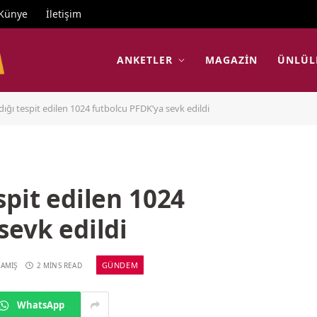
Künye
İletişim
ANKETLER
MAGAZIN
ÜNLÜL
ığı tespit edilen 1024 futbolcu PFDK’ya sevk edildi
spit edilen 1024
sevk edildi
GÜNDEM
AMIŞ
2 MINS READ
WhatsApp