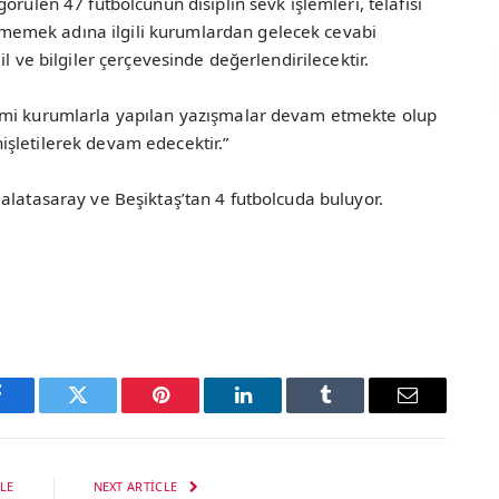
örülen 47 futbolcunun disiplin sevk işlemleri, telafisi
emek adına ilgili kurumlardan gelecek cevabi
l ve bilgiler çerçevesinde değerlendirilecektir.
smi kurumlarla yapılan yazışmalar devam etmekte olup
şletilerek devam edecektir.”
alatasaray ve Beşiktaş’tan 4 futbolcuda buluyor.
Facebook
Twitter
Pinterest
LinkedIn
Tumblr
Email
LE
NEXT ARTICLE