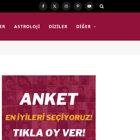
Facebook
X
Instagram
Pinterest
YouTube
(Twitter)
ER
ASTROLOJI
DIZILER
DIĞER