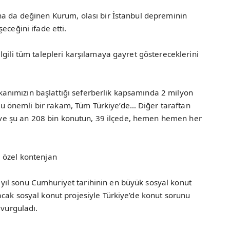
na da değinen Kurum, olası bir İstanbul depreminin
eceğini ifade etti.
lgili tüm talepleri karşılamaya gayret göstereceklerini
nımızın başlattığı seferberlik kapsamında 2 milyon
 önemli bir rakam, Tüm Türkiye’de… Diğer taraftan
di ve şu an 208 bin konutun, 39 ilçede, hemen hemen her
 özel kontenjan
ıl sonu Cumhuriyet tarihinin en büyük sosyal konut
cak sosyal konut projesiyle Türkiye’de konut sorunu
 vurguladı.