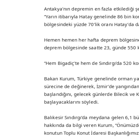
Antakya’nın depremin en fazla etkilediği 
“Yarın itibarıyla Hatay genelinde 86 bin k
bölgesindeki yüzde 70’lik oranı Hatay’da da
Hemen hemen her hafta deprem bölgesine ge
deprem bölgesinde saatte 23, günde 550 kon
“Hem Bigadiç’te hem de Sındırgı’da 520 ko
Bakan Kurum, Türkiye genelinde orman yang
sürecine de değinerek, İzmir’de yangından
başlandığını, gelecek günlerde Bilecik ve
başlayacaklarını söyledi.
Balıkesir Sındırgı’da meydana gelen 6,1 b
hakkında da bilgi veren Kurum, “Önümüzde
konutun Toplu Konut İdaresi Başkanlığımız 