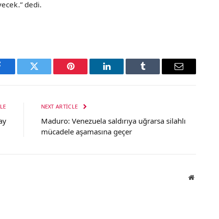
ecek.” dedi.
Facebook
Twitter
Pinterest
LinkedIn
Tumblr
Email
LE
NEXT ARTICLE
ay
Maduro: Venezuela saldırıya uğrarsa silahlı
mücadele aşamasına geçer
Website