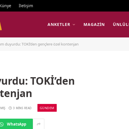
Künye
İletişim
ANKETLER
MAGAZIN
ÜNLÜL
m duyurdu: TOKİ’den gençlere özel kontenjan
urdu: TOKİ’den
ntenjan
GÜNDEM
MIŞ
3 MINS READ
WhatsApp