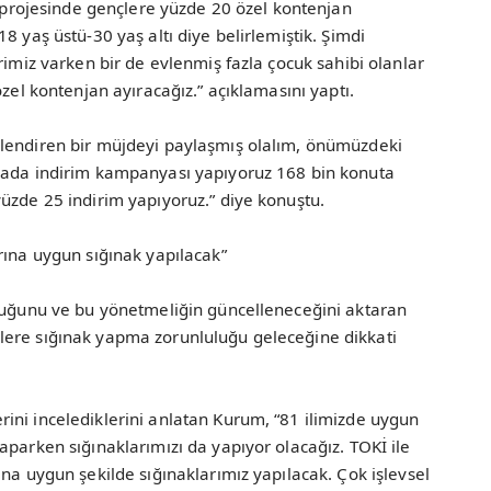
ut projesinde gençlere yüzde 20 özel kontenjan
8 yaş üstü-30 yaş altı diye belirlemiştik. Şimdi
rimiz varken bir de evlenmiş fazla çocuk sahibi olanlar
özel kontenjan ayıracağız.” açıklamasını yaptı.
ilendiren bir müjdeyi paylaşmış olalım, önümüzdeki
urada indirim kampanyası yapıyoruz 168 bin konuta
üzde 25 indirim yapıyoruz.” diye konuştu.
rına uygun sığınak yapılacak”
lduğunu ve bu yönetmeliğin güncelleneceğini aktaran
lere sığınak yapma zorunluluğu geleceğine dikkati
ini incelediklerini anlatan Kurum, “81 ilimizde uygun
aparken sığınaklarımızı da yapıyor olacağız. TOKİ ile
ına uygun şekilde sığınaklarımız yapılacak. Çok işlevsel