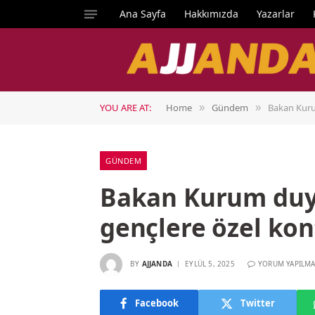
Ana Sayfa
Hakkımızda
Yazarlar
YOU ARE AT:
Home
Gündem
Bakan Kuru
»
»
GÜNDEM
Bakan Kurum duy
gençlere özel ko
BY
AJJANDA
EYLÜL 5, 2025
YORUM YAPILMA
Facebook
Twitter