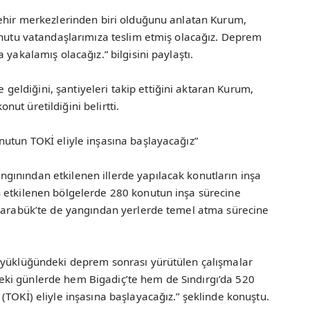
şehir merkezlerinden biri olduğunu anlatan Kurum,
onutu vatandaşlarımıza teslim etmiş olacağız. Deprem
 yakalamış olacağız.” bilgisini paylaştı.
ldiğini, şantiyeleri takip ettiğini aktaran Kurum,
ut üretildiğini belirtti.
nutun TOKİ eliyle inşasına başlayacağız”
ınından etkilenen illerde yapılacak konutların inşa
 etkilenen bölgelerde 280 konutun inşa sürecine
 Karabük’te de yangından yerlerde temel atma sürecine
üyüklüğündeki deprem sonrası yürütülen çalışmalar
ki günlerde hem Bigadiç’te hem de Sındırgı’da 520
(TOKİ) eliyle inşasına başlayacağız.” şeklinde konuştu.