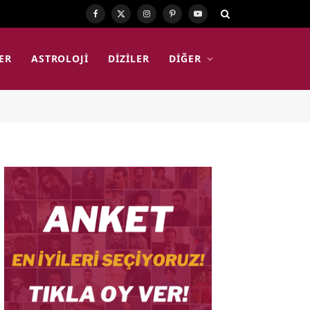
Facebook
X
Instagram
Pinterest
YouTube
(Twitter)
ER
ASTROLOJI
DIZILER
DIĞER