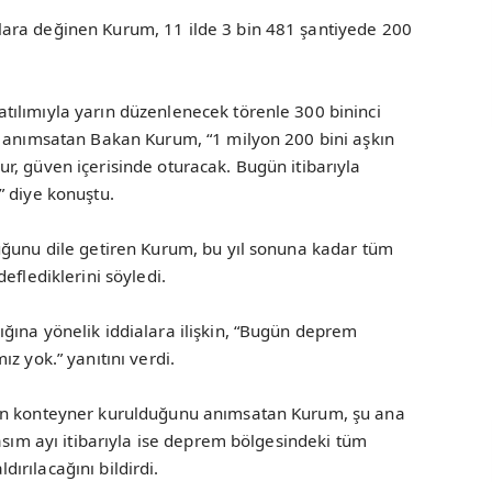
ara değinen Kurum, 11 ilde 3 bin 481 şantiyede 200
ılımıyla yarın düzenlenecek törenle 300 bininci
i anımsatan Bakan Kurum, “1 milyon 200 bini aşkın
r, güven içerisinde oturacak. Bugün itibarıyla
” diye konuştu.
uğunu dile getiren Kurum, bu yıl sonuna kadar tüm
eflediklerini söyledi.
ğına yönelik iddialara ilişkin, “Bugün deprem
z yok.” yanıtını verdi.
bin konteyner kurulduğunu anımsatan Kurum, şu ana
asım ayı itibarıyla ise deprem bölgesindeki tüm
rılacağını bildirdi.