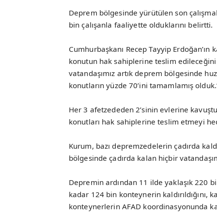
Deprem bölgesinde yürütülen son çalışmal
bin çalışanla faaliyette olduklarını belirtti.
Cumhurbaşkanı Recep Tayyip Erdoğan’ın kat
konutun hak sahiplerine teslim edileceğin
vatandaşımız artık deprem bölgesinde huzu
konutların yüzde 70’ini tamamlamış olduk.
Her 3 afetzededen 2’sinin evlerine kavuşt
konutları hak sahiplerine teslim etmeyi hed
Kurum, bazı depremzedelerin çadırda kaldı
bölgesinde çadırda kalan hiçbir vatandaşımı
Depremin ardından 11 ilde yaklaşık 220 
kadar 124 bin konteynerin kaldırıldığını, k
konteynerlerin AFAD koordinasyonunda kaldı