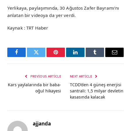
Yerlikaya, paylaşımında, 30 Ağustos Zafer Bayramı’nı
anlatan bir videoya da yer verdi.
Kaynak : TRT Haber
Facebook
Twitter
Pinterest
LinkedIn
Tumblr
Email
PREVIOUS ARTICLE
NEXT ARTICLE
Kars yaylalarında bir baba-
TCDD’den 4 güneş enerjisi
oğul hikayesi
santrali: 1,5 milyar devletin
kasasında kalacak
ajjanda