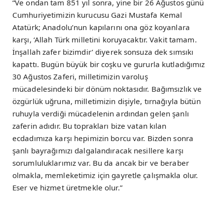
“Ve ondan tam 851 yıl sonra, yine bir 26 Ağustos günü
Cumhuriyetimizin kurucusu Gazi Mustafa Kemal
Atatürk; Anadolu’nun kapılarını ona göz koyanlara
karşı, ‘Allah Türk milletini koruyacaktır. Vakit tamam.
İnşallah zafer bizimdir’ diyerek sonsuza dek sımsıkı
kapattı. Bugün büyük bir coşku ve gururla kutladığımız
30 Ağustos Zaferi, milletimizin varoluş
mücadelesindeki bir dönüm noktasıdır. Bağımsızlık ve
özgürlük uğruna, milletimizin dişiyle, tırnağıyla bütün
ruhuyla verdiği mücadelenin ardından gelen şanlı
zaferin adıdır. Bu toprakları bize vatan kılan
ecdadımıza karşı hepimizin borcu var. Bizden sonra
şanlı bayrağımızı dalgalandıracak nesillere karşı
sorumluluklarımız var. Bu da ancak bir ve beraber
olmakla, memleketimiz için gayretle çalışmakla olur.
Eser ve hizmet üretmekle olur.”