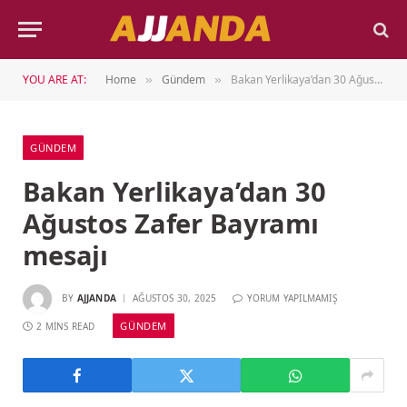
YOU ARE AT:
Home
Gündem
Bakan Yerlikaya’dan 30 Ağustos Zafer Bayramı mesajı
»
»
GÜNDEM
Bakan Yerlikaya’dan 30
Ağustos Zafer Bayramı
mesajı
BY
AJJANDA
AĞUSTOS 30, 2025
YORUM YAPILMAMIŞ
GÜNDEM
2 MINS READ