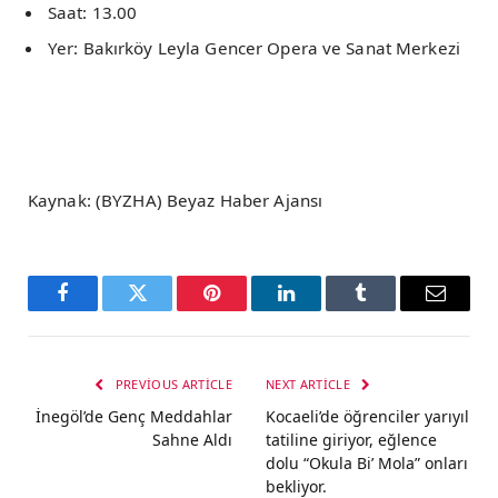
Saat: 13.00
Yer: Bakırköy Leyla Gencer Opera ve Sanat Merkezi
Kaynak: (BYZHA) Beyaz Haber Ajansı
Facebook
Twitter
Pinterest
LinkedIn
Tumblr
Email
PREVIOUS ARTICLE
NEXT ARTICLE
İnegöl’de Genç Meddahlar
Kocaeli’de öğrenciler yarıyıl
Sahne Aldı
tatiline giriyor, eğlence
dolu “Okula Bi’ Mola” onları
bekliyor.