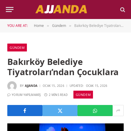
YOU ARE AT:
Home
Gündem
Bakırköy Belediye Tiyatroları’ndan Çocuklara
»
»
GÜNDEM
Bakırköy Belediye
Tiyatroları’ndan Çocuklara
BY
AJJANDA
OCAK 15, 2026
UPDATED:
OCAK 15, 2026
GÜNDEM
YORUM YAPILMAMIŞ
2 MINS READ