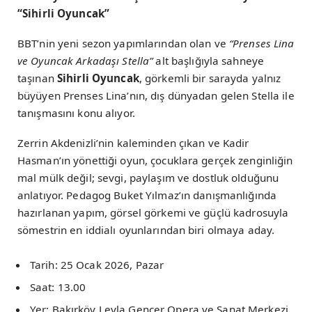
“Sihirli Oyuncak”
BBT’nin yeni sezon yapımlarından olan ve
“Prenses Lina
ve Oyuncak Arkadaşı Stella”
alt başlığıyla sahneye
taşınan
Sihirli Oyuncak
, görkemli bir sarayda yalnız
büyüyen Prenses Lina’nın, dış dünyadan gelen Stella ile
tanışmasını konu alıyor.
Zerrin Akdenizli’nin kaleminden çıkan ve Kadir
Hasman’ın yönettiği oyun, çocuklara gerçek zenginliğin
mal mülk değil; sevgi, paylaşım ve dostluk olduğunu
anlatıyor. Pedagog Buket Yılmaz’ın danışmanlığında
hazırlanan yapım, görsel görkemi ve güçlü kadrosuyla
sömestrin en iddialı oyunlarından biri olmaya aday.
Tarih: 25 Ocak 2026, Pazar
Saat: 13.00
Yer: Bakırköy Leyla Gencer Opera ve Sanat Merkezi