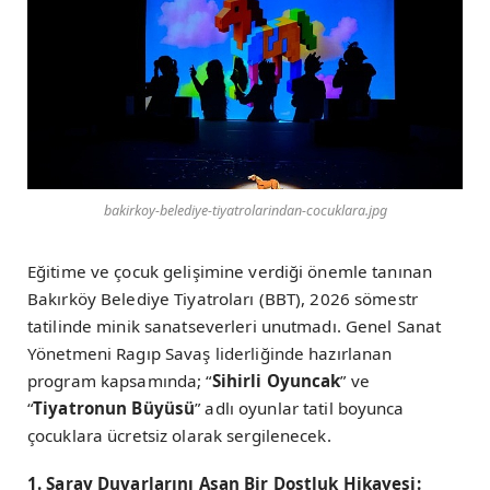
bakirkoy-belediye-tiyatrolarindan-cocuklara.jpg
Eğitime ve çocuk gelişimine verdiği önemle tanınan
Bakırköy Belediye Tiyatroları (BBT), 2026 sömestr
tatilinde minik sanatseverleri unutmadı. Genel Sanat
Yönetmeni Ragıp Savaş liderliğinde hazırlanan
program kapsamında; “
Sihirli Oyuncak
” ve
“
Tiyatronun Büyüsü
” adlı oyunlar tatil boyunca
çocuklara ücretsiz olarak sergilenecek.
1. Saray Duvarlarını Aşan Bir Dostluk Hikayesi: