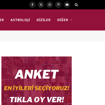
Facebook
X
Instagram
Pinterest
YouTube
(Twitter)
ER
ASTROLOJI
DIZILER
DIĞER