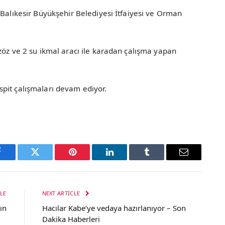
 Balıkesir Büyükşehir Belediyesi İtfaiyesi ve Orman
zöz ve 2 su ikmal aracı ile karadan çalışma yapan
pit çalışmaları devam ediyor.
Facebook
Twitter
Pinterest
LinkedIn
Tumblr
Email
LE
NEXT ARTICLE
ın
Hacılar Kabe’ye vedaya hazırlanıyor – Son
Dakika Haberleri