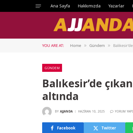
Ana Sayfa
Hakkımızda
Yazarlar
YOU ARE AT:
Home
Gündem
Balıkesir’d
»
»
GÜNDEM
Balıkesir’de çıka
altında
BY
AJJANDA
HAZIRAN 10, 2025
YORUM YAP
Facebook
Twitter