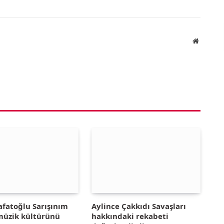
Website
afatoğlu Sarışınım
Aylince Çakkıdı Savaşları
 müzik kültürünü
hakkındaki rekabeti