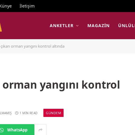
Künye
İletişim
ANKETLER
MAGAZIN
ÜNLÜL
e çıkan orman yangını kontrol altında
n orman yangını kontrol
GÜNDEM
ILMAMIŞ
1 MIN READ
WhatsApp