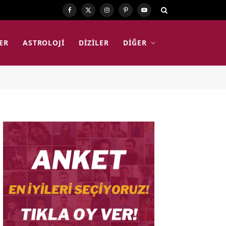
Facebook
X
Instagram
Pinterest
YouTube
(Twitter)
ER
ASTROLOJI
DIZILER
DIĞER