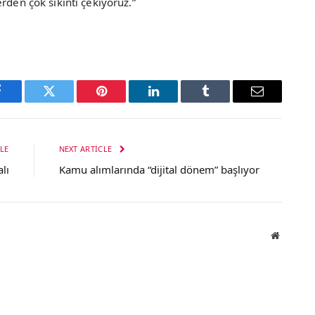
rden çok sıkıntı çekiyoruz.”
Facebook
Twitter
Pinterest
LinkedIn
Tumblr
Email
LE
NEXT ARTICLE
lı
Kamu alımlarında “dijital dönem” başlıyor
Website