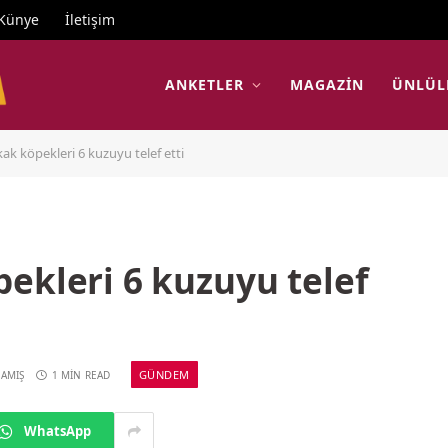
Künye
İletişim
ANKETLER
MAGAZIN
ÜNLÜL
ak köpekleri 6 kuzuyu telef etti
ekleri 6 kuzuyu telef
GÜNDEM
AMIŞ
1 MIN READ
WhatsApp