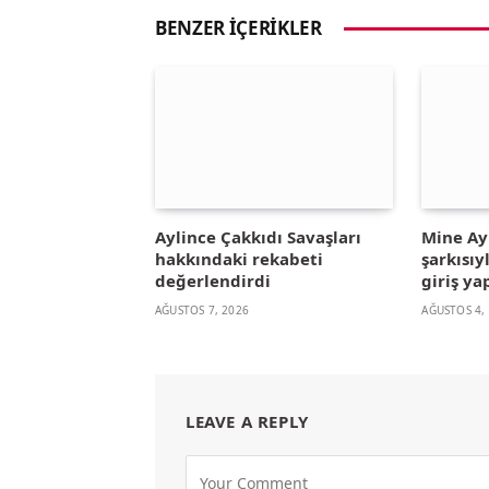
BENZER İÇERIKLER
Aylince Çakkıdı Savaşları
Mine A
hakkındaki rekabeti
şarkısıy
değerlendirdi
giriş ya
AĞUSTOS 7, 2026
AĞUSTOS 4,
LEAVE A REPLY