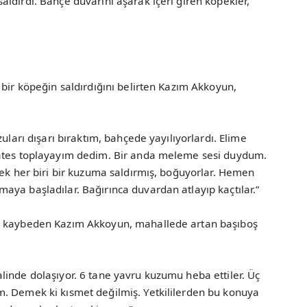
ldırdı. Bahçe duvarını aşarak içeri giren köpekler,
 bir köpeğin saldırdığını belirten Kazım Akkoyun,
uları dışarı bıraktım, bahçede yayılıyorlardı. Elime
mates toplayayım dedim. Bir anda meleme sesi duydum.
pek her biri bir kuzuma saldırmış, boğuyorlar. Hemen
ya başladılar. Bağırınca duvardan atlayıp kaçtılar.”
nı kaybeden Kazım Akkoyun, mahallede artan başıboş
linde dolaşıyor. 6 tane yavru kuzumu heba ettiler. Üç
. Demek ki kısmet değilmiş. Yetkililerden bu konuya