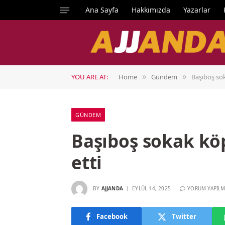
Ana Sayfa
Hakkımızda
Yazarlar
YOU ARE AT:
Home
Gündem
Başıboş sok
»
»
GÜNDEM
Başıboş sokak köp
etti
BY
AJJANDA
EYLÜL 14, 2025
YORUM YAPILM
Facebook
Twitter