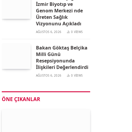
İzmir Biyotıp ve
Genom Merkezi nde
Üreten Sağlık
Vizyonunu Açıkladı
AĞUSTOS 6, 2026
0
VIEWS
Bakan Göktaş Belçika
Milli Günü
Resepsiyonunda
İlişkileri Değerlendirdi
AĞUSTOS 6, 2026
0
VIEWS
ÖNE ÇIKANLAR