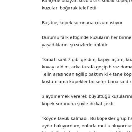
Bahçede otlayan kuzulara 4 sokak köpeği sa
kuzuları boğarak telef etti.
Başıboş köpek sorununa çözüm istiyor
Durumu fark ettiğinde kuzuların her birine
yaşadıklarını şu sözlerle anlattı:
“Sabah saat 7 gibi geldim, kapıyı açtım, kuz
kovayı aldım, arka tarafa geçip biraz do
Telin arasından eğilip baktım ki 4 tane kö
koştum ama köpekler bu sefer bana saldırma
3 aydır emek vererek büyüttüğü kuzuları
köpek sorununa şöyle dikkat çekti:
“Köyde tavuk kalmadı. Bu köpekler grup ha
aydır bakıyordum, onlarla mutlu oluyordum