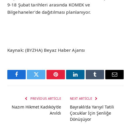
9-18 Şubat tarihleri arasında KOMEK ve
Bilgehaneler’de dağıtılması planlanıyor.
Kaynak: (BYZHA) Beyaz Haber Ajansı
Facebook
Twitter
Pinterest
LinkedIn
Tumblr
Email
PREVIOUS ARTICLE
NEXT ARTICLE
Nazım Hikmet Kadıköy’de
Bayraklı’da Yarıyıl Tatili
Anıldı
Çocuklar İçin Şenliğe
Dönüşüyor