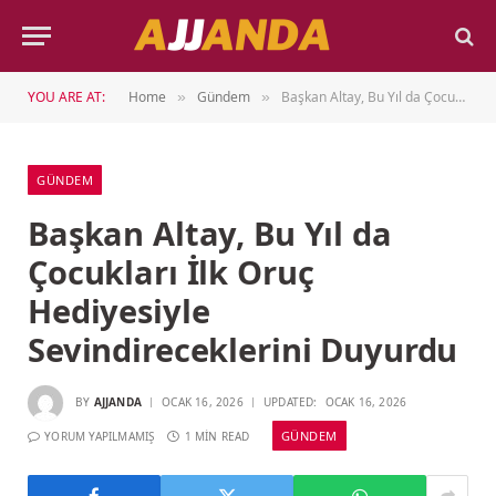
YOU ARE AT:
Home
Gündem
Başkan Altay, Bu Yıl da Çocukları İlk Oruç Hediyesiyle Sevindireceklerini Duyurdu
»
»
GÜNDEM
Başkan Altay, Bu Yıl da
Çocukları İlk Oruç
Hediyesiyle
Sevindireceklerini Duyurdu
BY
AJJANDA
OCAK 16, 2026
UPDATED:
OCAK 16, 2026
GÜNDEM
YORUM YAPILMAMIŞ
1 MIN READ