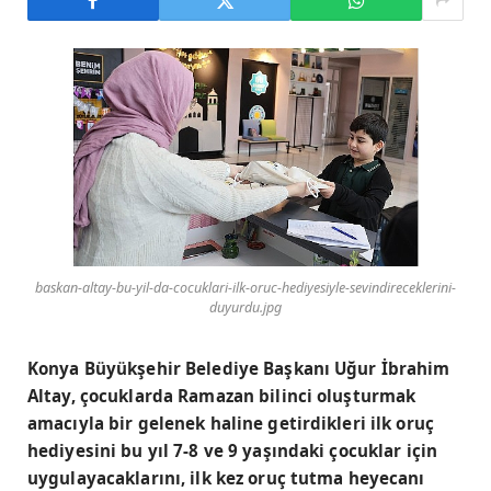
baskan-altay-bu-yil-da-cocuklari-ilk-oruc-hediyesiyle-sevindireceklerini-
duyurdu.jpg
Konya Büyükşehir Belediye Başkanı Uğur İbrahim
Altay, çocuklarda Ramazan bilinci oluşturmak
amacıyla bir gelenek haline getirdikleri ilk oruç
hediyesini bu yıl 7-8 ve 9 yaşındaki çocuklar için
uygulayacaklarını, ilk kez oruç tutma heyecanı