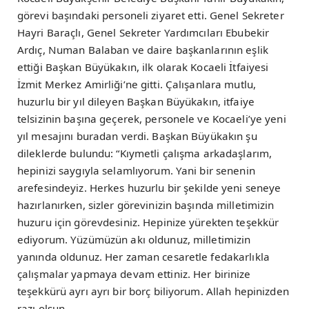
görevi başındaki personeli ziyaret etti. Genel Sekreter
Hayri Baraçlı, Genel Sekreter Yardımcıları Ebubekir
Ardıç, Numan Balaban ve daire başkanlarının eşlik
ettiği Başkan Büyükakın, ilk olarak Kocaeli İtfaiyesi
İzmit Merkez Amirliği’ne gitti. Çalışanlara mutlu,
huzurlu bir yıl dileyen Başkan Büyükakın, itfaiye
telsizinin başına geçerek, personele ve Kocaeli’ye yeni
yıl mesajını buradan verdi. Başkan Büyükakın şu
dileklerde bulundu: “Kıymetli çalışma arkadaşlarım,
hepinizi saygıyla selamlıyorum. Yani bir senenin
arefesindeyiz. Herkes huzurlu bir şekilde yeni seneye
hazırlanırken, sizler görevinizin başında milletimizin
huzuru için görevdesiniz. Hepinize yürekten teşekkür
ediyorum. Yüzümüzün akı oldunuz, milletimizin
yanında oldunuz. Her zaman cesaretle fedakarlıkla
çalışmalar yapmaya devam ettiniz. Her birinize
teşekkürü ayrı ayrı bir borç biliyorum. Allah hepinizden
razı olsun.