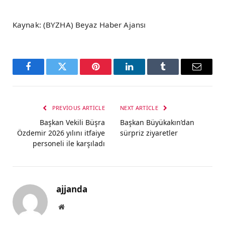
Kaynak: (BYZHA) Beyaz Haber Ajansı
Facebook
Twitter
Pinterest
LinkedIn
Tumblr
Email
PREVIOUS ARTICLE
NEXT ARTICLE
Başkan Vekili Büşra
Başkan Büyükakın’dan
Özdemir 2026 yılını itfaiye
sürpriz ziyaretler
personeli ile karşıladı
ajjanda
Website