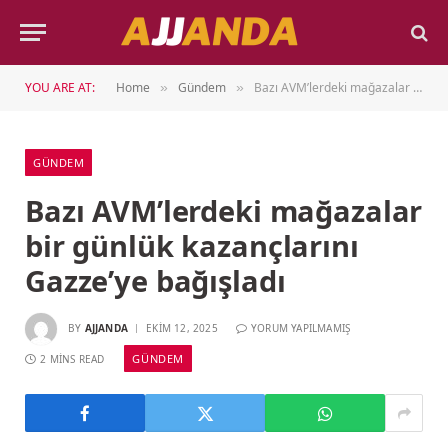
YOU ARE AT:
Home
Gündem
Bazı AVM’lerdeki mağazalar bir günlük kazançlarını Gazze’ye bağışladı
»
»
GÜNDEM
Bazı AVM’lerdeki mağazalar
bir günlük kazançlarını
Gazze’ye bağışladı
BY
AJJANDA
EKIM 12, 2025
YORUM YAPILMAMIŞ
GÜNDEM
2 MINS READ