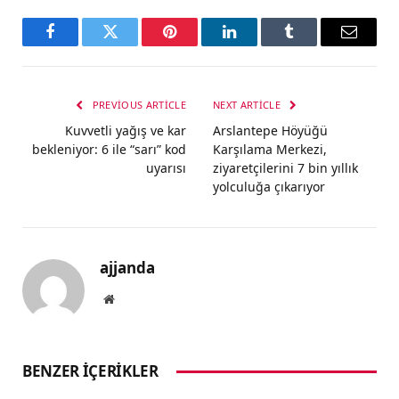
Facebook
Twitter
Pinterest
LinkedIn
Tumblr
Email
PREVIOUS ARTICLE
NEXT ARTICLE
Kuvvetli yağış ve kar
Arslantepe Höyüğü
bekleniyor: 6 ile “sarı” kod
Karşılama Merkezi,
uyarısı
ziyaretçilerini 7 bin yıllık
yolculuğa çıkarıyor
ajjanda
Website
BENZER İÇERIKLER