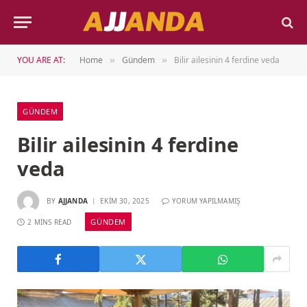
YOU ARE AT:
Home
Gündem
Bilir ailesinin 4 ferdine veda
»
»
GÜNDEM
Bilir ailesinin 4 ferdine
veda
BY
AJJANDA
EKIM 30, 2025
YORUM YAPILMAMIŞ
GÜNDEM
2 MINS READ