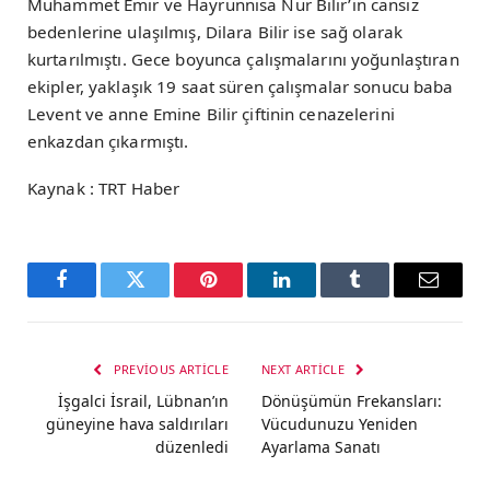
Muhammet Emir ve Hayrunnisa Nur Bilir’in cansız
bedenlerine ulaşılmış, Dilara Bilir ise sağ olarak
kurtarılmıştı. Gece boyunca çalışmalarını yoğunlaştıran
ekipler, yaklaşık 19 saat süren çalışmalar sonucu baba
Levent ve anne Emine Bilir çiftinin cenazelerini
enkazdan çıkarmıştı.
Kaynak : TRT Haber
Facebook
Twitter
Pinterest
LinkedIn
Tumblr
Email
PREVIOUS ARTICLE
NEXT ARTICLE
İşgalci İsrail, Lübnan’ın
Dönüşümün Frekansları:
güneyine hava saldırıları
Vücudunuzu Yeniden
düzenledi
Ayarlama Sanatı