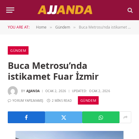
YOU ARE AT:
Home
Gündem
Buca Metrosu’nda istikamet Fuar İzmir
»
»
GÜNDEM
Buca Metrosu’nda
istikamet Fuar İzmir
BY
AJJANDA
OCAK 2, 2026
UPDATED:
OCAK 2, 2026
GÜNDEM
YORUM YAPILMAMIŞ
2 MINS READ