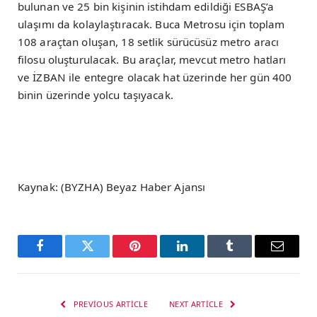
bulunan ve 25 bin kişinin istihdam edildiği ESBAŞ’a
ulaşımı da kolaylaştıracak. Buca Metrosu için toplam
108 araçtan oluşan, 18 setlik sürücüsüz metro aracı
filosu oluşturulacak. Bu araçlar, mevcut metro hatları
ve İZBAN ile entegre olacak hat üzerinde her gün 400
binin üzerinde yolcu taşıyacak.
Kaynak: (BYZHA) Beyaz Haber Ajansı
Facebook
Twitter
Pinterest
LinkedIn
Tumblr
Email
PREVIOUS ARTICLE
NEXT ARTICLE