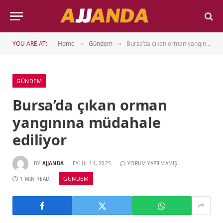
YOU ARE AT:
Home
Gündem
Bursa’da çıkan orman yangınına müdahale ediliyor
»
»
GÜNDEM
Bursa’da çıkan orman
yangınına müdahale
ediliyor
BY
AJJANDA
EYLÜL 14, 2025
YORUM YAPILMAMIŞ
GÜNDEM
1 MIN READ