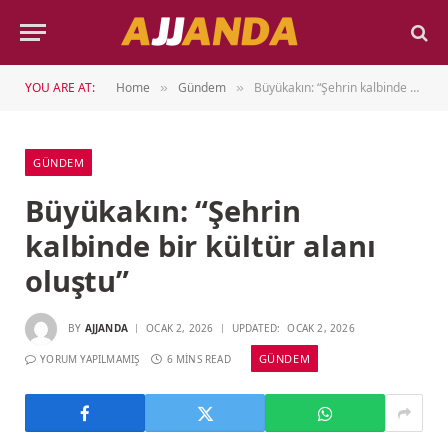
YOU ARE AT:
Home
Gündem
Büyükakın: “Şehrin kalbinde bir kültür alanı oluştu”
»
»
GÜNDEM
Büyükakın: “Şehrin
kalbinde bir kültür alanı
oluştu”
BY
AJJANDA
OCAK 2, 2026
UPDATED:
OCAK 2, 2026
GÜNDEM
YORUM YAPILMAMIŞ
6 MINS READ