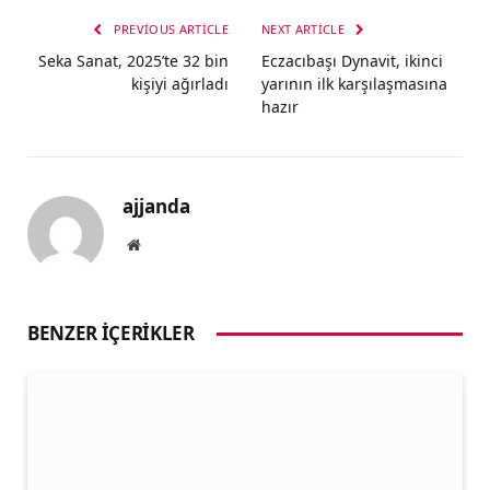
PREVIOUS ARTICLE
NEXT ARTICLE
Seka Sanat, 2025’te 32 bin
Eczacıbaşı Dynavit, ikinci
kişiyi ağırladı
yarının ilk karşılaşmasına
hazır
ajjanda
Website
BENZER İÇERIKLER