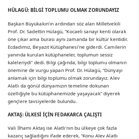
HÜLAGÜ: BİLGİ TOPLUMU OLMAK ZORUNDAYIZ
Başkan Büyükakın’ın ardından söz alan Milletvekili
Prof. Dr. Sadettin Hülagü, “Kocaeli sanayi kenti olarak
öne çıkar ama burası aynı zamanda bir kültür kentidir.
Ecdadımız, Beyazıt Kütüphanesi’ne giderdi. Camilerin
yanında kurulan kütüphaneler, toplumun sessiz
kaleleriydi” dedi. Bilgi çağında, bilgi toplumu olmanın
önemine de vurgu yapan Prof. Dr. Hülagü, “Dünyayı
anlamak için bilgi toplumu olmak zorundayız. Alev
Alatlı da gönül dünyamızın temeline dokunan
özelliğiyle bu kütüphanemizde yaşayacak” diyerek
gençlere tavsiyelerde bulundu.
AKTAŞ: ÜLKESİ İÇİN FEDAKARCA ÇALIŞTI
Vali İlhami Aktaş ise Alatlı’nın bu ülkeye çok fazla
kazanç sağladığını ifade ederek, “Konu Alev Alatlı