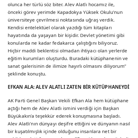
olunca her türlü söz biter. Alev Alatlı hocamız ile,
önceki görev yerimde Kapadokya Yüksek Okulu’nun
üniversiteye çevrilmesi noktasında uğraş verdik.
Kendisi entelektüel olarak yazdığı tüm kitapları
hayatında da yaşayan bir kişidir. Devlet yönetimi gibi
konularda ne kadar fedakarca çalıştığını biliyoruz.
Hiçbir maddi beklentisi olmadan ihtiyacı olan yerlerde
eğitim kurumları oluşturdu. Buradaki kütüphanenin ve
sanat galerisinin de ilimize hayırlı olmasını diliyorum”
şeklinde konuştu.
EFKAN ALA: ALEV ALATLI ZATEN BİR KÜTÜPHANEYDİ
AK Parti Genel Başkan Vekili Efkan Ala hem kütüphane
açtığı hem de AIev Alatlı ismini verdiği için Başkan
Büyükakın’a teşekkür ederek konuşmasına başladı.
Alev Alatlı’nın dünyayı deşifre ettiğini ve dünyanın nasıl
bir kuşatılmışlık içinde olduğunu insanlara net bir