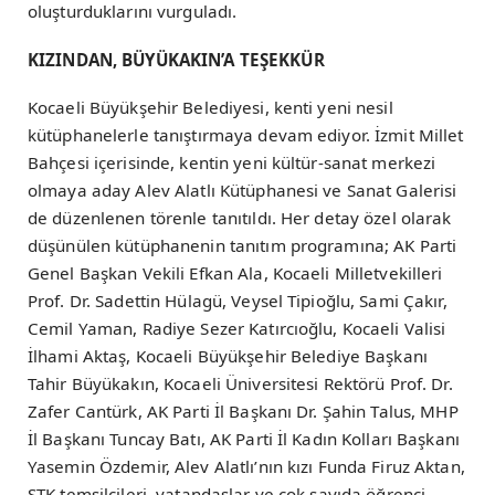
oluşturduklarını vurguladı.
KIZINDAN, BÜYÜKAKIN’A TEŞEKKÜR
Kocaeli Büyükşehir Belediyesi, kenti yeni nesil
kütüphanelerle tanıştırmaya devam ediyor. İzmit Millet
Bahçesi içerisinde, kentin yeni kültür-sanat merkezi
olmaya aday Alev Alatlı Kütüphanesi ve Sanat Galerisi
de düzenlenen törenle tanıtıldı. Her detay özel olarak
düşünülen kütüphanenin tanıtım programına; AK Parti
Genel Başkan Vekili Efkan Ala, Kocaeli Milletvekilleri
Prof. Dr. Sadettin Hülagü, Veysel Tipioğlu, Sami Çakır,
Cemil Yaman, Radiye Sezer Katırcıoğlu, Kocaeli Valisi
İlhami Aktaş, Kocaeli Büyükşehir Belediye Başkanı
Tahir Büyükakın, Kocaeli Üniversitesi Rektörü Prof. Dr.
Zafer Cantürk, AK Parti İl Başkanı Dr. Şahin Talus, MHP
İl Başkanı Tuncay Batı, AK Parti İl Kadın Kolları Başkanı
Yasemin Özdemir, Alev Alatlı’nın kızı Funda Firuz Aktan,
STK temsilcileri, vatandaşlar ve çok sayıda öğrenci