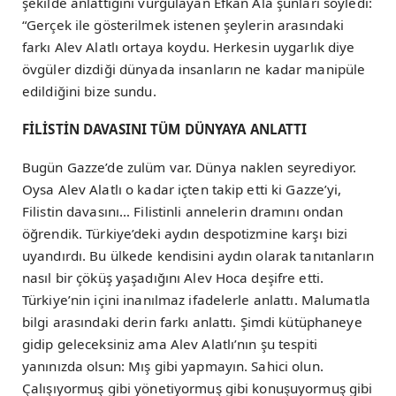
şekilde anlattığını vurgulayan Efkan Ala şunları söyledi:
“Gerçek ile gösterilmek istenen şeylerin arasındaki
farkı Alev Alatlı ortaya koydu. Herkesin uygarlık diye
övgüler dizdiği dünyada insanların ne kadar manipüle
edildiğini bize sundu.
FİLİSTİN DAVASINI TÜM DÜNYAYA ANLATTI
Bugün Gazze’de zulüm var. Dünya naklen seyrediyor.
Oysa Alev Alatlı o kadar içten takip etti ki Gazze’yi,
Filistin davasını… Filistinli annelerin dramını ondan
öğrendik. Türkiye’deki aydın despotizmine karşı bizi
uyandırdı. Bu ülkede kendisini aydın olarak tanıtanların
nasıl bir çöküş yaşadığını Alev Hoca deşifre etti.
Türkiye’nin içini inanılmaz ifadelerle anlattı. Malumatla
bilgi arasındaki derin farkı anlattı. Şimdi kütüphaneye
gidip geleceksiniz ama Alev Alatlı’nın şu tespiti
yanınızda olsun: Mış gibi yapmayın. Sahici olun.
Çalışıyormuş gibi yönetiyormuş gibi konuşuyormuş gibi