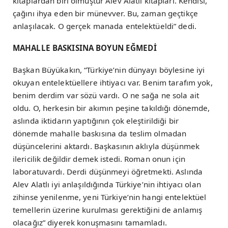
kitaplardan biri olmuştur Alev Alatlı kitapları. Kendisi,
çağını ihya eden bir münevver. Bu, zaman geçtikçe
anlaşılacak. O gerçek manada entelektüeldi” dedi.
MAHALLE BASKISINA BOYUN EĞMEDİ
Başkan Büyükakın, “Türkiye’nin dünyayı böylesine iyi
okuyan entelektüellere ihtiyacı var. Benim tarafım yok,
benim derdim var sözü vardı. O ne sağa ne sola ait
oldu. O, herkesin bir akımın peşine takıldığı dönemde,
aslında iktidarın yaptığının çok eleştirildiği bir
dönemde mahalle baskısına da teslim olmadan
düşüncelerini aktardı. Başkasının aklıyla düşünmek
ilericilik değildir demek istedi. Roman onun için
laboratuvardı. Derdi düşünmeyi öğretmekti. Aslında
Alev Alatlı iyi anlaşıldığında Türkiye’nin ihtiyacı olan
zihinse yenilenme, yeni Türkiye’nin hangi entelektüel
temellerin üzerine kurulması gerektiğini de anlamış
olacağız” diyerek konuşmasını tamamladı.