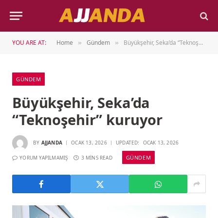
YOU ARE AT:
Home
Gündem
Büyükşehir, Seka’da “Teknoşehir” kuruyor
»
»
GÜNDEM
Büyükşehir, Seka’da
“Teknoşehir” kuruyor
BY
AJJANDA
OCAK 13, 2026
UPDATED:
OCAK 13, 2026
GÜNDEM
YORUM YAPILMAMIŞ
3 MINS READ