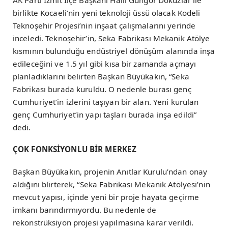
AK Parti İzmit İlçe Başkanı Halil Güngör Dokuzlar ile
birlikte Kocaeli’nin yeni teknoloji üssü olacak Kodeli
Teknoşehir Projesi’nin inşaat çalışmalarını yerinde
inceledi. Teknoşehir’in, Seka Fabrikası Mekanik Atölye
kısmının bulunduğu endüstriyel dönüşüm alanında inşa
edileceğini ve 1.5 yıl gibi kısa bir zamanda açmayı
planladıklarını belirten Başkan Büyükakın, “Seka
Fabrikası burada kuruldu. O nedenle burası genç
Cumhuriyet’in izlerini taşıyan bir alan. Yeni kurulan
genç Cumhuriyet’in yapı taşları burada inşa edildi”
dedi.
ÇOK FONKSİYONLU BİR MERKEZ
Başkan Büyükakın, projenin Anıtlar Kurulu’ndan onay
aldığını blirterek, “Seka Fabrikası Mekanik Atölyesi’nin
mevcut yapısı, içinde yeni bir proje hayata geçirme
imkanı barındırmıyordu. Bu nedenle de
rekonstrüksiyon projesi yapılmasına karar verildi.