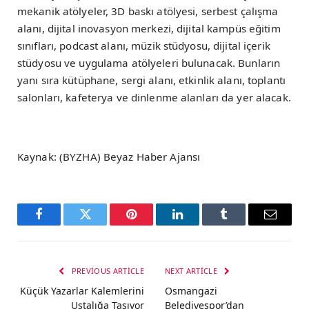
mekanik atölyeler, 3D baskı atölyesi, serbest çalışma
alanı, dijital inovasyon merkezi, dijital kampüs eğitim
sınıfları, podcast alanı, müzik stüdyosu, dijital içerik
stüdyosu ve uygulama atölyeleri bulunacak. Bunların
yanı sıra kütüphane, sergi alanı, etkinlik alanı, toplantı
salonları, kafeterya ve dinlenme alanları da yer alacak.
Kaynak: (BYZHA) Beyaz Haber Ajansı
Facebook
Twitter
Pinterest
LinkedIn
Tumblr
Email
PREVIOUS ARTICLE
NEXT ARTICLE
Küçük Yazarlar Kalemlerini
Osmangazi
Ustalığa Taşıyor
Belediyespor’dan