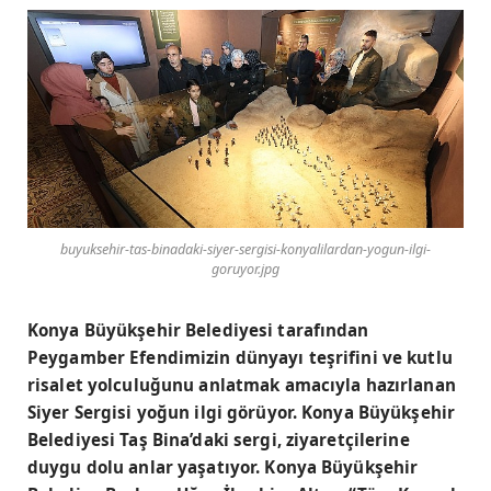
buyuksehir-tas-binadaki-siyer-sergisi-konyalilardan-yogun-ilgi-
goruyor.jpg
Konya Büyükşehir Belediyesi tarafından
Peygamber Efendimizin dünyayı teşrifini ve kutlu
risalet yolculuğunu anlatmak amacıyla hazırlanan
Siyer Sergisi yoğun ilgi görüyor. Konya Büyükşehir
Belediyesi Taş Bina’daki sergi, ziyaretçilerine
duygu dolu anlar yaşatıyor. Konya Büyükşehir