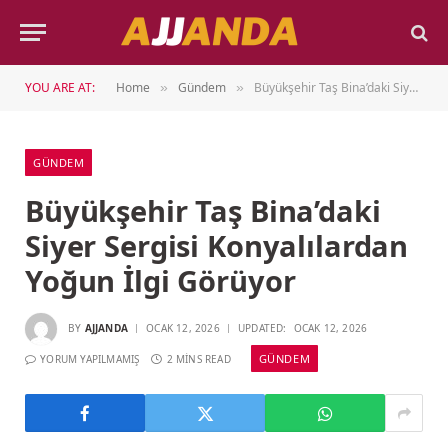
YOU ARE AT:
Home
Gündem
Büyükşehir Taş Bina’daki Siyer Sergisi Konyalılardan Yoğun İlgi Görüyor
»
»
GÜNDEM
Büyükşehir Taş Bina’daki
Siyer Sergisi Konyalılardan
Yoğun İlgi Görüyor
BY
AJJANDA
OCAK 12, 2026
UPDATED:
OCAK 12, 2026
GÜNDEM
YORUM YAPILMAMIŞ
2 MINS READ