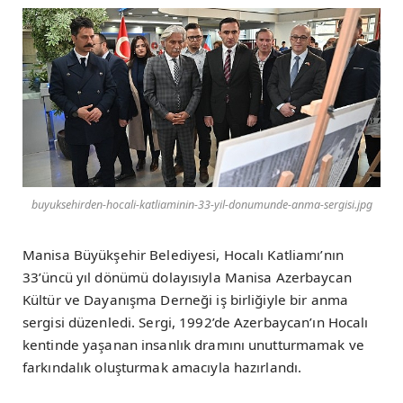
buyuksehirden-hocali-katliaminin-33-yil-donumunde-anma-sergisi.jpg
Manisa Büyükşehir Belediyesi, Hocalı Katliamı’nın
33’üncü yıl dönümü dolayısıyla Manisa Azerbaycan
Kültür ve Dayanışma Derneği iş birliğiyle bir anma
sergisi düzenledi. Sergi, 1992’de Azerbaycan’ın Hocalı
kentinde yaşanan insanlık dramını unutturmamak ve
farkındalık oluşturmak amacıyla hazırlandı.