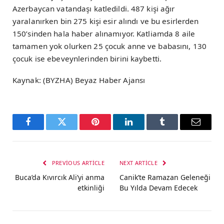
Azerbaycan vatandaşı katledildi. 487 kişi ağır
yaralanırken bin 275 kişi esir alındı ve bu esirlerden
150’sinden hala haber alınamıyor. Katliamda 8 aile
tamamen yok olurken 25 çocuk anne ve babasını, 130
çocuk ise ebeveynlerinden birini kaybetti.
Kaynak: (BYZHA) Beyaz Haber Ajansı
Facebook
Twitter
Pinterest
LinkedIn
Tumblr
Email
PREVIOUS ARTICLE
NEXT ARTICLE
Buca’da Kıvırcık Ali’yi anma
Canik’te Ramazan Geleneği
etkinliği
Bu Yılda Devam Edecek