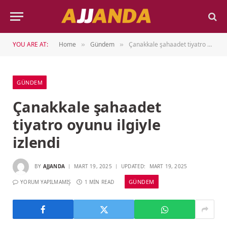
YOU ARE AT:
Home
Gündem
Çanakkale şahaadet tiyatro oyunu ilgiyle izlendi
»
»
GÜNDEM
Çanakkale şahaadet
tiyatro oyunu ilgiyle
izlendi
BY
AJJANDA
MART 19, 2025
UPDATED:
MART 19, 2025
GÜNDEM
YORUM YAPILMAMIŞ
1 MIN READ