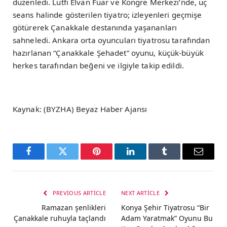
düzenledi. Lütfi Elvan Fuar ve Kongre Merkezi’nde, üç
seans halinde gösterilen tiyatro; izleyenleri geçmişe
götürerek Çanakkale destanında yaşananları
sahneledi. Ankara orta oyuncuları tiyatrosu tarafından
hazırlanan “Çanakkale Şehadet” oyunu, küçük-büyük
herkes tarafından beğeni ve ilgiyle takip edildi.
Kaynak: (BYZHA) Beyaz Haber Ajansı
Facebook
Twitter
Pinterest
LinkedIn
Tumblr
Email
PREVIOUS ARTICLE
NEXT ARTICLE
Ramazan şenlikleri
Konya Şehir Tiyatrosu “Bir
Çanakkale ruhuyla taçlandı
Adam Yaratmak” Oyunu Bu