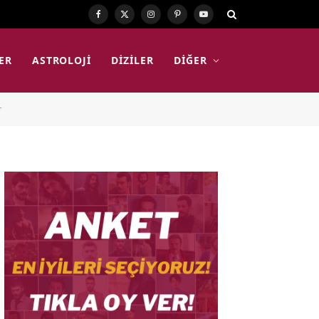
Facebook
X
Instagram
Pinterest
YouTube
(Twitter)
ER
ASTROLOJI
DIZILER
DIĞER
r