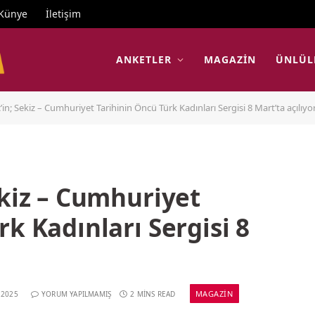
Künye
İletişim
ANKETLER
MAGAZIN
ÜNLÜL
’in; Sekiz – Cumhuriyet Tarihinin Öncü Türk Kadınları Sergisi 8 Mart’ta açılıyo
ekiz – Cumhuriyet
k Kadınları Sergisi 8
MAGAZIN
 2025
YORUM YAPILMAMIŞ
2 MINS READ