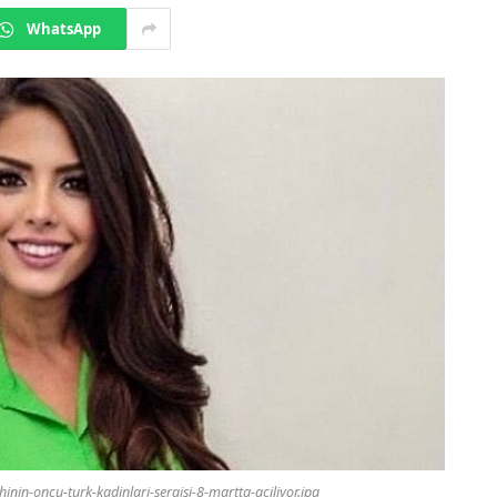
WhatsApp
inin-oncu-turk-kadinlari-sergisi-8-martta-aciliyor.jpg