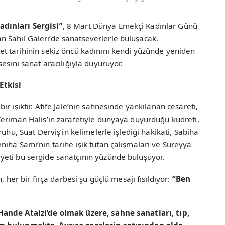
dınları Sergisi”
, 8 Mart Dünya Emekçi Kadınlar Günü
Sahil Galeri’de sanatseverlerle buluşacak.
et tarihinin sekiz öncü kadınını kendi yüzünde yeniden
esini sanat aracılığıyla duyuruyor.
Etkisi
r ışıktır. Afife Jale’nin sahnesinde yankılanan cesareti,
Keriman Halis’in zarafetiyle dünyaya duyurduğu kudreti,
uhu, Suat Derviş’in kelimelerle işlediği hakikati, Sabiha
iha Sami’nin tarihe ışık tutan çalışmaları ve Süreyya
eti bu sergide sanatçının yüzünde buluşuyor.
, her bir fırça darbesi şu güçlü mesajı fısıldıyor:
“Ben
Hande Ataizi’de olmak üzere, sahne sanatları, tıp,