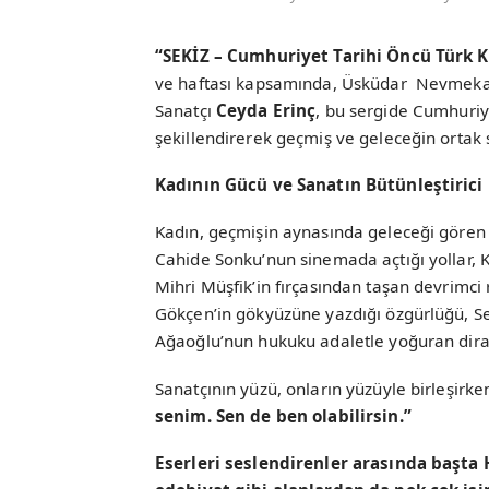
“SEKİZ – Cumhuriyet Tarihi Öncü Türk Ka
ve haftası kapsamında, Üsküdar Nevmekan 
Sanatçı
Ceyda Erinç
, bu sergide Cumhuriy
şekillendirerek geçmiş ve geleceğin ortak s
Kadının Gücü ve Sanatın Bütünleştirici 
Kadın, geçmişin aynasında geleceği gören bi
Cahide Sonku’nun sinemada açtığı yollar, 
Mihri Müşfik’in fırçasından taşan devrimci r
Gökçen’in gökyüzüne yazdığı özgürlüğü, Sen
Ağaoğlu’nun hukuku adaletle yoğuran diray
Sanatçının yüzü, onların yüzüyle birleşirken
senim. Sen de ben olabilirsin.”
Eserleri seslendirenler arasında başta 