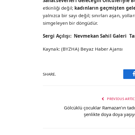
Sanatseverleri Geleceğin Öncüleriyle 
etkinliği değil;
kadınların geçmişten gel
yalnızca bir sayı değil; sınırları aşan, yo
simgeleyen bir döngüdür.
Sergi Açılışı:
Nevmekan Sahil Galeri
Ta
Kaynak: (BYZHA) Beyaz Haber Ajansı
SHARE.
PREVIOUS ARTIC
Gölcüklü çocuklar Ramazan’ın tadı
şenlikte doya doya yaşıy