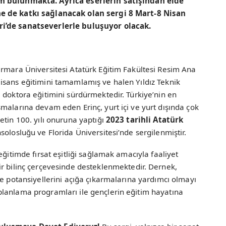
im bulunmakta. Ayrıca eserlerin satışından elde
e de katkı sağlanacak olan sergi 8 Mart-8 Nisan
ri’de sanatseverlerle buluşuyor olacak.
armara Üniversitesi Atatürk Eğitim Fakültesi Resim Ana
isans eğitimini tamamlamış ve halen Yıldız Teknik
 doktora eğitimini sürdürmektedir. Türkiye’nin en
malarına devam eden Erinç, yurt içi ve yurt dışında çok
etin 100. yılı onuruna yaptığı
2023 tarihli Atatürk
solosluğu ve Florida Üniversitesi’nde sergilenmiştir.
eğitimde fırsat eşitliği sağlamak amacıyla faaliyet
bir bilinç çerçevesinde desteklenmektedir. Dernek,
ve potansiyellerini açığa çıkarmalarına yardımcı olmayı
lanlama programları ile gençlerin eğitim hayatına