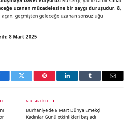
Buluşmaya Davet Ediyoruz!
Bu sergi, yalnızca bir sanat
eceğe uzanan mücadelesine bir saygı duruşudur
.
8
,
lları açan, geçmişten geleceğe uzanan sonsuzluğu
rih: 8 Mart 2025
Facebook
Twitter
Pinterest
LinkedIn
Tumblr
Email
LE
NEXT ARTICLE
nı
Burhaniye’de 8 Mart Dünya Emekçi
or
Kadınlar Günü etkinlikleri başladı