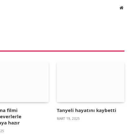
Website
na filmi
Tanyeli hayatını kaybetti
everlerle
MART 19, 2025
ya hazır
025