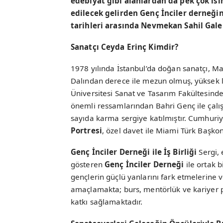
edebiyat gibi alanlardan da pek çok is
edilecek gelirden Genç İnciler derneğin
tarihleri arasında Nevmekan Sahil Gale
Sanatçı Ceyda Erinç Kimdir?
1978 yılında İstanbul’da doğan sanatçı, M
Dalından derece ile mezun olmuş, yüksek l
Üniversitesi Sanat ve Tasarım Fakültesinde
önemli ressamlarından Bahri Genç ile çalış
sayıda karma sergiye katılmıştır. Cumhuriy
Portresi
, özel davet ile Miami Türk Başkon
Genç İnciler Derneği ile İş Birliği
Sergi, 
gösteren
Genç İnciler Derneği
ile ortak 
gençlerin güçlü yanlarını fark etmelerine 
amaçlamakta; burs, mentörlük ve kariyer p
katkı sağlamaktadır.