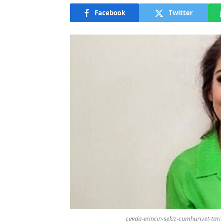
Facebook
Twitter
ceyda-erincin-sekiz-cumhuriyet-tarih