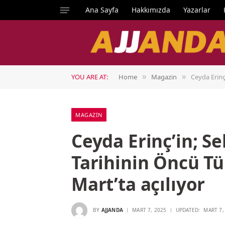
Ana Sayfa
Hakkımızda
Yazarlar
YOU ARE AT:
Home
Magazin
Ceyda Erinç
»
»
MAGAZIN
Ceyda Erinç’in; S
Tarihinin Öncü Tür
Mart’ta açılıyor
BY
AJJANDA
MART 7, 2025
UPDATED:
MART 7,