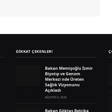
DIKKAT ÇEKENLER!
Ç
Bakan Memişoğlu İzmir
Biyotıp ve Genom
Merkezi nde Üreten
Sağlık Vizyonunu
Açıkladı
AĞUSTOS 6, 2026
Bakan Göktaş Belçika