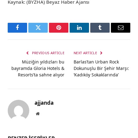
Kaynak: (BYZHA) Beyaz Haber Ajansı
Facebook
Twitter
Pinterest
LinkedIn
Tumblr
Email
PREVIOUS ARTICLE
NEXT ARTICLE
Müziğin yıldızları bu
Barlas’tan Urban Rock
bayramda Gloria Hotels &
Dokunuşlu Bir Şehir Marşı:
Resorts’ta sahne alıyor
‘Kadıköy Sokaklarında’
ajjanda
Website