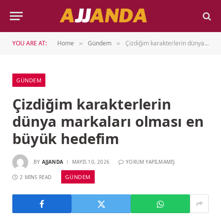
YOU ARE AT:
Home
Gündem
Çizdiğim karakterlerin dünya markaları olması en büyük hedefim
»
»
GÜNDEM
Çizdiğim karakterlerin
dünya markaları olması en
büyük hedefim
BY
AJJANDA
MAYIS 10, 2026
YORUM YAPILMAMIŞ
GÜNDEM
2 MINS READ