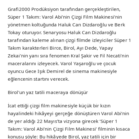
Grafi2000 Prodüksiyon tarafından gerçekleştirilen,
Süper 1 Takım: Varol Abi’nin Çizgi Film Makinesi’nin
yönetmen koltuğunda Haluk Can Dizdaroğlu ve Berk
Tokay oturuyor. Senaryosu Haluk Can Dizdaroğlu
tarafından kaleme alınan çizgi filmde izleyiciler Süper 1
Takım karakterleri Birce, Birol, Ayı Dede, Yapay
Zekai’nin yanı sıra fenomen Kral Şakir ve Fil Necati’nin
maceralarını izleyecek. Varol Yaşaroğlu ve çocuk
oyuncu Gece Işık Demirel de sinema makinesiyle
eğlencenin startını verecek.
Birol’un yaz tatili maceraya dönüşür
İcat ettiği çizgi film makinesiyle küçük bir kızın
hayalindeki hikâyeyi gerçeğe dönüştüren Varol Abi’nin
de yer aldığı 22 Mayıs’ta vizyona girecek ‘Süper 1
Takım: Varol Abi’nin Çizgi Film Makinesi’ filminin kısaca
konusu şöyle: Bu hikâyede Birol, yaz tatili için bir