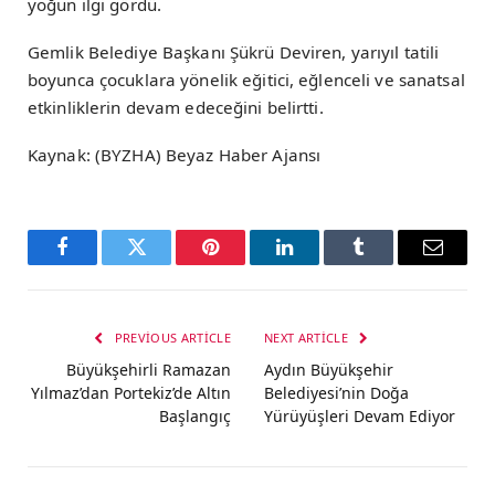
yoğun ilgi gördü.
Gemlik Belediye Başkanı Şükrü Deviren, yarıyıl tatili
boyunca çocuklara yönelik eğitici, eğlenceli ve sanatsal
etkinliklerin devam edeceğini belirtti.
Kaynak: (BYZHA) Beyaz Haber Ajansı
Facebook
Twitter
Pinterest
LinkedIn
Tumblr
Email
PREVIOUS ARTICLE
NEXT ARTICLE
Büyükşehirli Ramazan
Aydın Büyükşehir
Yılmaz’dan Portekiz’de Altın
Belediyesi’nin Doğa
Başlangıç
Yürüyüşleri Devam Ediyor