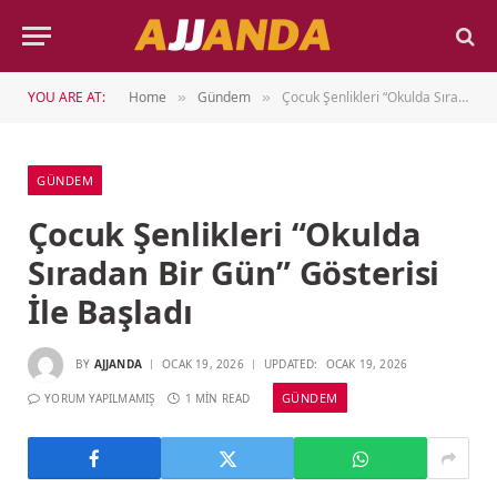
YOU ARE AT:
Home
Gündem
Çocuk Şenlikleri “Okulda Sıradan Bir Gün” Gösterisi İle Başladı
»
»
GÜNDEM
Çocuk Şenlikleri “Okulda
Sıradan Bir Gün” Gösterisi
İle Başladı
BY
AJJANDA
OCAK 19, 2026
UPDATED:
OCAK 19, 2026
GÜNDEM
YORUM YAPILMAMIŞ
1 MIN READ