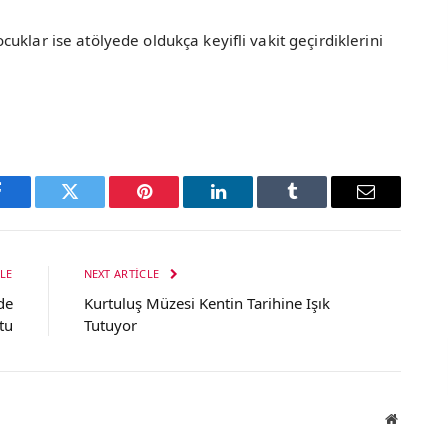
klar ise atölyede oldukça keyifli vakit geçirdiklerini
Facebook
Twitter
Pinterest
LinkedIn
Tumblr
Email
LE
NEXT ARTICLE
de
Kurtuluş Müzesi Kentin Tarihine Işık
tu
Tutuyor
Website