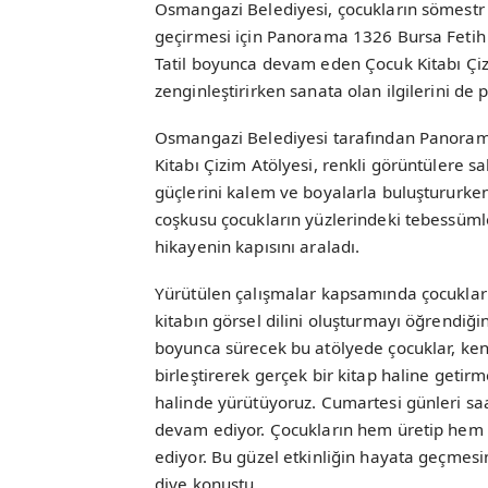
Osmangazi Belediyesi, çocukların sömestr tat
geçirmesi için Panorama 1326 Bursa Fetih M
Tatil boyunca devam eden Çocuk Kitabı Çiz
zenginleştirirken sanata olan ilgilerini de p
Osmangazi Belediyesi tarafından Panorama
Kitabı Çizim Atölyesi, renkli görüntülere s
güçlerini kalem ve boyalarla buluştururken
coşkusu çocukların yüzlerindeki tebessümle 
hikayenin kapısını araladı.
Yürütülen çalışmalar kapsamında çocukları
kitabın görsel dilini oluşturmayı öğrendiğ
boyunca sürecek bu atölyede çocuklar, kendi
birleştirerek gerçek bir kitap haline getirme
halinde yürütüyoruz. Cumartesi günleri saa
devam ediyor. Çocukların hem üretip hem de
ediyor. Bu güzel etkinliğin hayata geçme
diye konuştu.