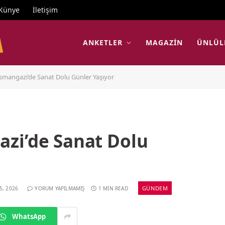
Künye
İletişim
ANKETLER
MAGAZIN
ÜNLÜL
smangazi’de Sanat Dolu Günler Yaşıyor
zi’de Sanat Dolu
GÜNDEM
5, 2026
YORUM YAPILMAMIŞ
1 MIN READ
WhatsApp