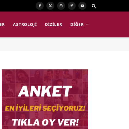
Facebook
X
Instagram
Pinterest
YouTube
(Twitter)
ER
ASTROLOJI
DIZILER
DIĞER