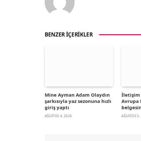
BENZER İÇERIKLER
Mine Ayman Adam Olaydın
İletişi
şarkısıyla yaz sezonuna hızlı
Avrupa B
giriş yaptı
belgesin
AĞUSTOS 4, 2026
AĞUSTOS 3,