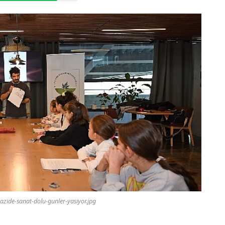
zide-sanat-dolu-gunler-yasiyor.jpg