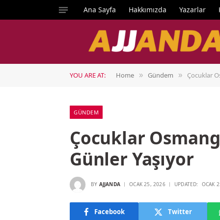
Ana Sayfa
Hakkımızda
Yazarlar
YOU ARE AT:
Home
Gündem
Çocuklar O
»
»
GÜNDEM
Çocuklar Osmanga
Günler Yaşıyor
BY
AJJANDA
OCAK 25, 2026
UPDATED:
OCAK 2
Facebook
Twitter