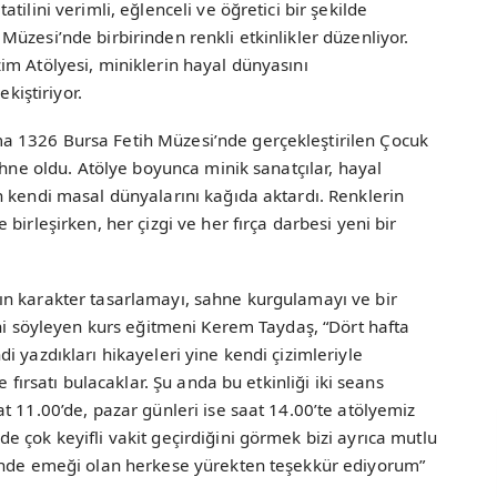
ilini verimli, eğlenceli ve öğretici bir şekilde
üzesi’nde birbirinden renkli etkinlikler düzenliyor.
im Atölyesi, miniklerin hayal dünyasını
ekiştiriyor.
 1326 Bursa Fetih Müzesi’nde gerçekleştirilen Çocuk
ahne oldu. Atölye boyunca minik sanatçılar, hayal
 kendi masal dünyalarını kağıda aktardı. Renklerin
birleşirken, her çizgi ve her fırça darbesi yeni bir
n karakter tasarlamayı, sahne kurgulamayı ve bir
ini söyleyen kurs eğitmeni Kerem Taydaş, “Dört hafta
 yazdıkları hikayeleri yine kendi çizimleriyle
 fırsatı bulacaklar. Şu anda bu etkinliği iki seans
t 11.00’de, pazar günleri ise saat 14.00’te atölyemiz
 çok keyifli vakit geçirdiğini görmek bizi ayrıca mutlu
sinde emeği olan herkese yürekten teşekkür ediyorum”