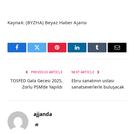
Kaynak: (BYZHA) Beyaz Haber Ajansı
Facebook
Twitter
Pinterest
LinkedIn
Tumblr
Email
PREVIOUS ARTICLE
NEXT ARTICLE
TOSFED Gala Gecesi 2025,
Ebru sanatının ustası
Zorlu PSM’de Yapıldı
sanatseverlerle buluşacak
ajjanda
Website