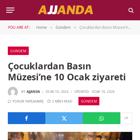
YOU ARE AT:
Home
Gündem
Çocuklardan Basın Müzesi’ne 10 Ocak ziyareti
»
»
GÜNDEM
Çocuklardan Basın
Müzesi’ne 10 Ocak ziyareti
BY
AJJANDA
OCAK 10, 2026
UPDATED:
OCAK 10, 2026
GÜNDEM
YORUM YAPILMAMIŞ
2 MINS READ