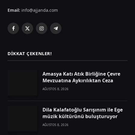
Email:
info@ajjanda.com
Facebook
X
Instagram
Telegram
(Twitter)
DIKKAT ÇEKENLER!
Amasya Katı Atık Birliğine Çevre
Mevzuatına Aykırılıktan Ceza
AĞUSTOS 8, 2026
Dila Kalafatoğlu Sarışınım ile Ege
müzik kültürünü buluşturuyor
AĞUSTOS 8, 2026