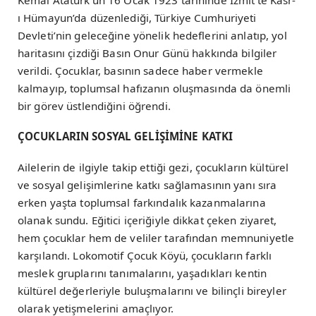
Kemal Atatürk’ün 16 Ocak 1923 tarihinde İzmit’te Kasr-
ı Hümayun’da düzenlediği, Türkiye Cumhuriyeti
Devleti’nin geleceğine yönelik hedeflerini anlatıp, yol
haritasını çizdiği Basın Onur Günü hakkında bilgiler
verildi. Çocuklar, basının sadece haber vermekle
kalmayıp, toplumsal hafızanın oluşmasında da önemli
bir görev üstlendiğini öğrendi.
ÇOCUKLARIN SOSYAL GELİŞİMİNE KATKI
Ailelerin de ilgiyle takip ettiği gezi, çocukların kültürel
ve sosyal gelişimlerine katkı sağlamasının yanı sıra
erken yaşta toplumsal farkındalık kazanmalarına
olanak sundu. Eğitici içeriğiyle dikkat çeken ziyaret,
hem çocuklar hem de veliler tarafından memnuniyetle
karşılandı. Lokomotif Çocuk Köyü, çocukların farklı
meslek gruplarını tanımalarını, yaşadıkları kentin
kültürel değerleriyle buluşmalarını ve bilinçli bireyler
olarak yetişmelerini amaçlıyor.