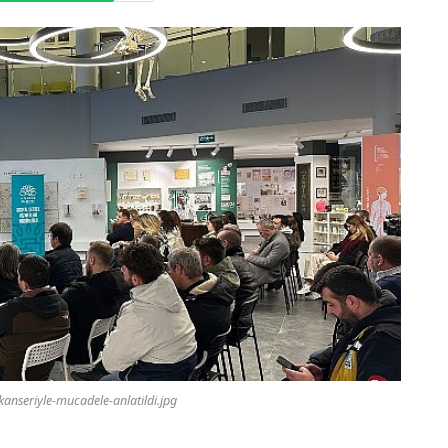
kanseriyle-mucadele-anlatildi.jpg