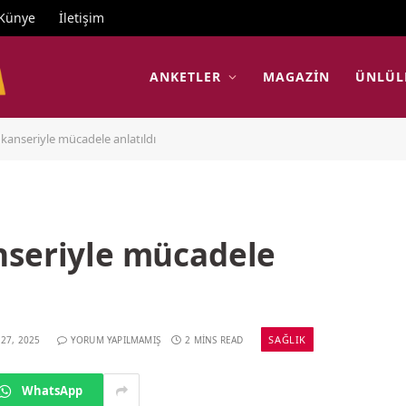
Künye
İletişim
ANKETLER
MAGAZIN
ÜNLÜL
kanseriyle mücadele anlatıldı
nseriyle mücadele
SAĞLIK
 27, 2025
YORUM YAPILMAMIŞ
2 MINS READ
WhatsApp