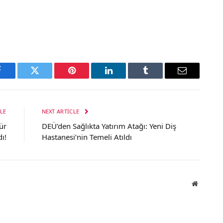
Facebook
Twitter
Pinterest
LinkedIn
Tumblr
Email
LE
NEXT ARTICLE
ür
DEÜ’den Sağlıkta Yatırım Atağı: Yeni Diş
ı!
Hastanesi’nin Temeli Atıldı
Website