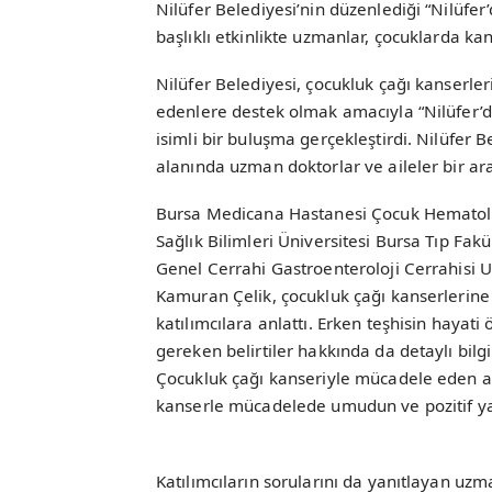
Nilüfer Belediyesi’nin düzenlediği “Nilüfe
başlıklı etkinlikte uzmanlar, çocuklarda kan
Nilüfer Belediyesi, çocukluk çağı kanserl
edenlere destek olmak amacıyla “Nilüfer’d
isimli bir buluşma gerçekleştirdi. Nilüfer B
alanında uzman doktorlar ve aileler bir ar
Bursa Medicana Hastanesi Çocuk Hematoloj
Sağlık Bilimleri Üniversitesi Bursa Tıp Fak
Genel Cerrahi Gastroenteroloji Cerrahisi U
Kamuran Çelik, çocukluk çağı kanserlerine 
katılımcılara anlattı. Erken teşhisin hayat
gereken belirtiler hakkında da detaylı bilgi
Çocukluk çağı kanseriyle mücadele eden ai
kanserle mücadelede umudun ve 
Katılımcıların sorularını da yanıtlayan uzma