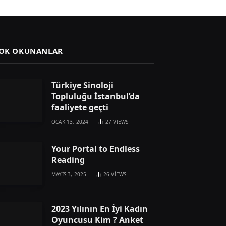
OK OKUNANLAR
Türkiye Sinoloji
Topluluğu İstanbul’da
faaliyete geçti
OCAK 13, 2024
27
VIEWS
Your Portal to Endless
Reading
MAYIS 3, 2025
26
VIEWS
2023 Yılının En İyi Kadın
Oyuncusu Kim ? Anket