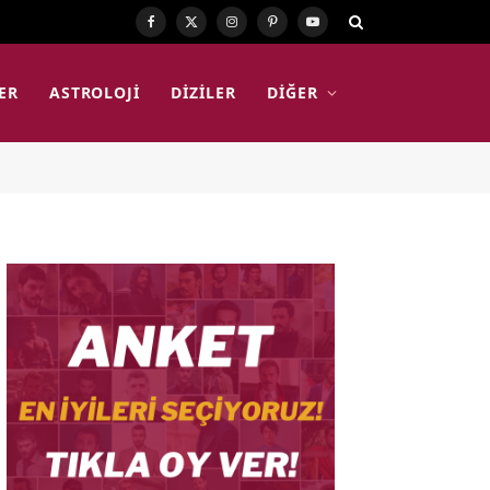
Facebook
X
Instagram
Pinterest
YouTube
(Twitter)
ER
ASTROLOJI
DIZILER
DIĞER