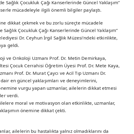
r’de Sağlık Çocukluk Çağı Kanserlerinde Güncel Yaklaşım”
serle mücadeleyle ilgili önemli bilgiler paylaştı.
erine dikkat çekmek ve bu zorlu süreçte mücadele
e Sağlık Çocukluk Çağı Kanserlerinde Güncel Yaklaşım”
elediyesi Dr. Ceyhun İrgil Sağlık Müzesi’ndeki etkinlikte,
aya geldi.
i ve Onkoloji Uzmanı Prof. Dr. Metin Demirkaya,
ültesi Çocuk Cerrahisi Öğretim Üyesi Prof. Dr. Mete Kaya,
zmanı Prof. Dr. Murat Çaycı ve Acil Tıp Uzmanı Dr.
dair en güncel yaklaşımları ve deneyimlerini,
i önemine vurgu yapan uzmanlar, ailelerin dikkat etmesi
ler verdi.
lelere moral ve motivasyon olan etkinlikte, uzmanlar,
pozitif yaklaşımın önemine dikkat çekti.
nlar, ailelerin bu hastalıkta yalnız olmadıklarını da