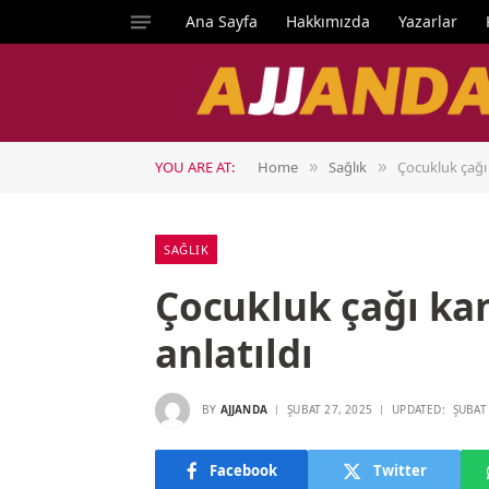
Ana Sayfa
Hakkımızda
Yazarlar
YOU ARE AT:
Home
Sağlık
Çocukluk çağı 
»
»
SAĞLIK
Çocukluk çağı ka
anlatıldı
BY
AJJANDA
ŞUBAT 27, 2025
UPDATED:
ŞUBAT
Facebook
Twitter