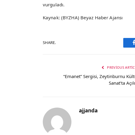
vurguladı.
Kaynak: (BYZHA) Beyaz Haber Ajansı
SHARE.
PREVIOUS ARTIC
“Emanet” Sergisi, Zeytinburnu Kült
Sanat’ta Açıld
ajjanda