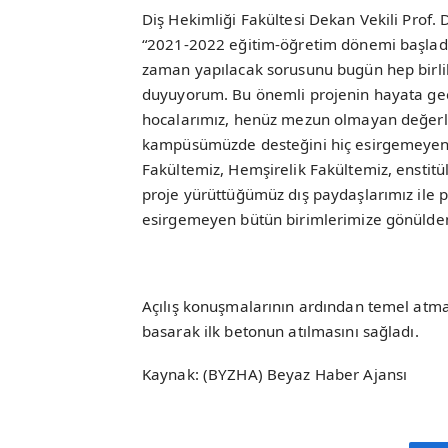
Diş Hekimliği Fakültesi Dekan Vekili Prof. 
“2021-2022 eğitim-öğretim dönemi başladığı
zaman yapılacak sorusunu bugün hep birli
duyuyorum. Bu önemli projenin hayata geç
hocalarımız, henüz mezun olmayan değerli ö
kampüsümüzde desteğini hiç esirgemeyen e
Fakültemiz, Hemşirelik Fakültemiz, enstitül
proje yürüttüğümüz dış paydaşlarımız ile 
esirgemeyen bütün birimlerimize gönülden
Açılış konuşmalarının ardından temel atma t
basarak ilk betonun atılmasını sağladı.
Kaynak: (BYZHA) Beyaz Haber Ajansı