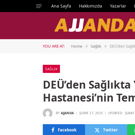
Ana Sayfa
Hakkımızda
Yazarlar
YOU ARE AT:
Home
Sağlık
DEÜ’den Sağlık
»
»
SAĞLIK
DEÜ’den Sağlıkta 
Hastanesi’nin Tem
BY
AJJANDA
ŞUBAT 27, 2025
UPDATED:
ŞUBAT
Facebook
Twitter