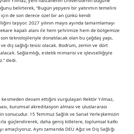
yram Yılmaz, yeni hastanenin Üniversitenin bugüne
uğunu belirterek, “Bugün yepyeni bir yatırımın temelini
 için de son derece özel bir an çünkü kendi
liğini taşıyor. 2027 yılının mayıs ayında tamamlamayı
rekare kapalı alanı ile hem şehrimize hem de bölgemize
on teknolojileriyle donatılacak olan bu çağdaş yapı,
e diş sağlığı tesisi olacak. Bodrum, zemin ve dört
acak. Sağlamlığı, estetik mimarisi ve işlevselliğiyle
.” dedi.
ız kesmeden devam ettiğini vurgulayan Rektör Yılmaz,
ması, kurumsal akreditasyon alması ve uluslararası
ğin sonucudur. 15 Temmuz Sağlık ve Sanat Yerleşkemizin
rla güçlendirerek, daha geniş kitlelere, toplumsal katkı
 amaçlıyoruz. Aynı zamanda DEÜ Ağız ve Diş Sağlığı