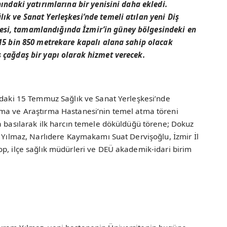
nındaki yatırımlarına bir yenisini daha ekledi.
ık ve Sanat Yerleşkesi’nde temeli atılan yeni Diş
si, tamamlandığında İzmir’in güney bölgesindeki en
 15 bin 850 metrekare kapalı alana sahip olacak
 çağdaş bir yapı olarak hizmet verecek.
a’daki 15 Temmuz Sağlık ve Sanat Yerleşkesi’nde
ama ve Araştırma Hastanesi’nin temel atma töreni
a basılarak ilk harcın temele döküldüğü törene; Dokuz
m Yılmaz, Narlıdere Kaymakamı Suat Dervişoğlu, İzmir İl
p, ilçe sağlık müdürleri ve DEÜ akademik-idari birim