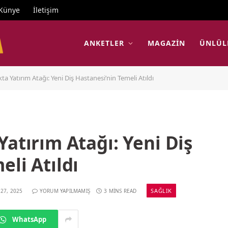
Künye
İletişim
ANKETLER
MAGAZIN
ÜNLÜL
ta Yatırım Atağı: Yeni Diş Hastanesi’nin Temeli Atıldı
Yatırım Atağı: Yeni Diş
eli Atıldı
SAĞLIK
 27, 2025
YORUM YAPILMAMIŞ
3 MINS READ
WhatsApp