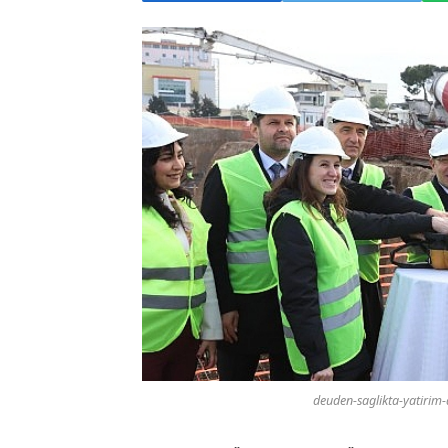
deuden-saglikta-yatirim-a