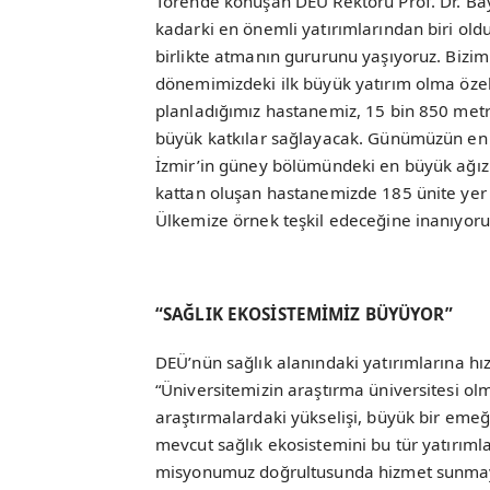
Törende konuşan DEÜ Rektörü Prof. Dr. Ba
kadarki en önemli yatırımlarından biri old
birlikte atmanın gururunu yaşıyoruz. Bizim
dönemimizdeki ilk büyük yatırım olma özel
planladığımız hastanemiz, 15 bin 850 met
büyük katkılar sağlayacak. Günümüzün en s
İzmir’in güney bölümündeki en büyük ağız v
kattan oluşan hastanemizde 185 ünite yer al
Ülkemize örnek teşkil edeceğine inanıyoruz
“SAĞLIK EKOSİSTEMİMİZ BÜYÜYOR”
DEÜ’nün sağlık alanındaki yatırımlarına h
“Üniversitemizin araştırma üniversitesi ol
araştırmalardaki yükselişi, büyük bir eme
mevcut sağlık ekosistemini bu tür yatırımla
misyonumuz doğrultusunda hizmet sunmayı