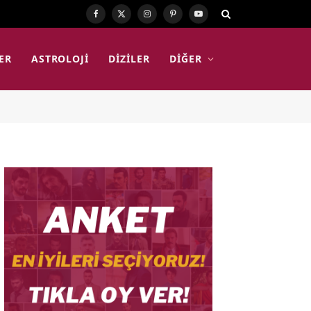
Facebook
X
Instagram
Pinterest
YouTube
(Twitter)
ER
ASTROLOJI
DIZILER
DIĞER