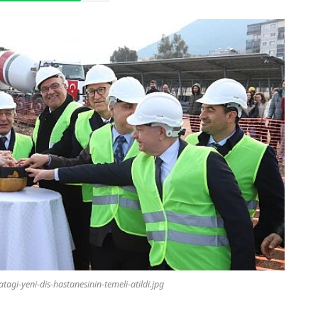
tagi-yeni-dis-hastanesinin-temeli-atildi.jpg