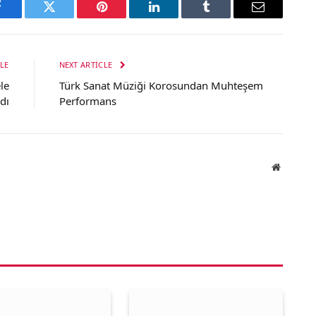
Facebook
Twitter
Pinterest
LinkedIn
Tumblr
Email
LE
NEXT ARTICLE
le
Türk Sanat Müziği Korosundan Muhteşem
ldı
Performans
Website