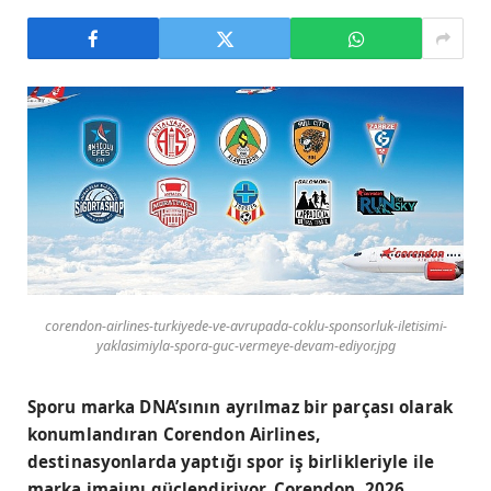
corendon-airlines-turkiyede-ve-avrupada-coklu-sponsorluk-iletisimi-
yaklasimiyla-spora-guc-vermeye-devam-ediyor.jpg
Sporu marka DNA’sının ayrılmaz bir parçası olarak
konumlandıran Corendon Airlines,
destinasyonlarda yaptığı spor iş birlikleriyle ile
marka imajını güçlendiriyor. Corendon, 2026