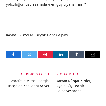
yolculuğumuzun sahadaki en güçlü yansıması.”
Kaynak: (BYZHA) Beyaz Haber Ajansı
Facebook
Twitter
Pinterest
LinkedIn
Tumblr
Email
PREVIOUS ARTICLE
NEXT ARTICLE
“Zarafetin Mirası” Sergisi
Yaman Rüzgar Kızılet,
İnegöl’de Kapılarını Açıyor
Aydın Büyükşehir
Belediyespor’da