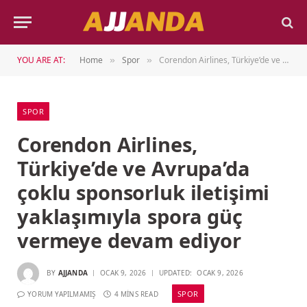
YOU ARE AT:
Home
Spor
Corendon Airlines, Türkiye’de ve Avrupa’da çoklu sponsorluk iletişimi yaklaşımıyla spora güç vermeye devam ediyor
»
»
SPOR
Corendon Airlines,
Türkiye’de ve Avrupa’da
çoklu sponsorluk iletişimi
yaklaşımıyla spora güç
vermeye devam ediyor
BY
AJJANDA
OCAK 9, 2026
UPDATED:
OCAK 9, 2026
SPOR
YORUM YAPILMAMIŞ
4 MINS READ