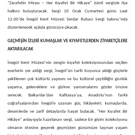
“Zarafetin Mirası – Her Kıyafet Bir Hikaye” isimli sergiyle ilçe
halkını buluşturacak. Sergi 10 Ocak Cumartesi günü saat
12.00’de İnegöl Kent Müzesi Serdar Rubacı Sergi Salonu’nda
düzenlenecek açılışla görücüye çıkacak.
GEÇMİŞİN İZLERİ KUMAŞLAR VE KIYAFETLERDEN ZİYARETÇİLERE
AKTARILACAK
İnegöl Kent Müzesi’nin zengin kıyafet koleksiyonundan seçilen
eserlerin yer aldığı sergi, İnegöl’ün tarih boyunca aldığı göçlerle
şekillenen çok kültürlü yapısını ve bu kültürel çeşitliliğin günlük
yaşama, geleneklere ve giyime yansımalarını gözler önüne
serecek. Balkanlar’dan Kafkasya’ya, Anadolu’nun farklı
coğrafyalarından İnegöl’e uzanan göç hikâyeleri; kumaşlarda,
desenlerde ve zarif detaylarda hayat bulacak. “Her Kıyafet Bir
Hikâye” anlayışıyla hazırlanan sergi, sadece bir giyim koleksiyonu
olmanın ötesine geçerek geçmişten günümüze taşınan yaşam