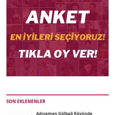
SON EKLENENLER
Adıyaman Gölbağ Köyünde