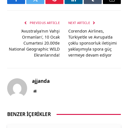
Facebook
Twitter
Pinterest
LinkedIn
Tumblr
Email
PREVIOUS ARTICLE
NEXT ARTICLE
‘Avustralya’nın Vahşi
Corendon Airlines,
Ormanları’, 10 Ocak
Türkiye’de ve Avrupa’da
Cumartesi 20.00’de
çoklu sponsorluk iletişimi
National Geographic WILD
yaklaşımıyla spora güç
Ekranlarında!
vermeye devam ediyor
ajjanda
Website
BENZER İÇERIKLER