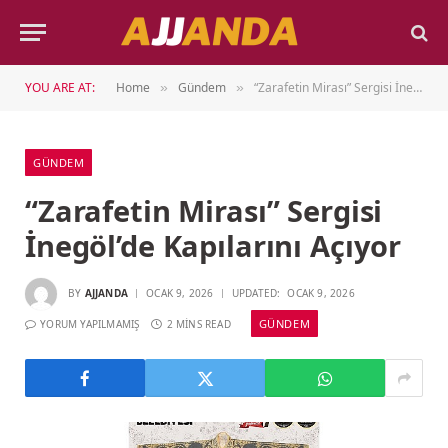
YOU ARE AT:
Home
Gündem
“Zarafetin Mirası” Sergisi İnegöl’de Kapılarını Açıyor
»
»
GÜNDEM
“Zarafetin Mirası” Sergisi
İnegöl’de Kapılarını Açıyor
BY
AJJANDA
OCAK 9, 2026
UPDATED:
OCAK 9, 2026
GÜNDEM
YORUM YAPILMAMIŞ
2 MINS READ