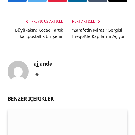
Facebook
Twitter
Pinterest
LinkedIn
Tumblr
Email
PREVIOUS ARTICLE
NEXT ARTICLE
Büyükakın: Kocaeli artık
“Zarafetin Mirası” Sergisi
kartpostallık bir şehir
İnegöl’de Kapılarını Açıyor
ajjanda
Website
BENZER İÇERIKLER