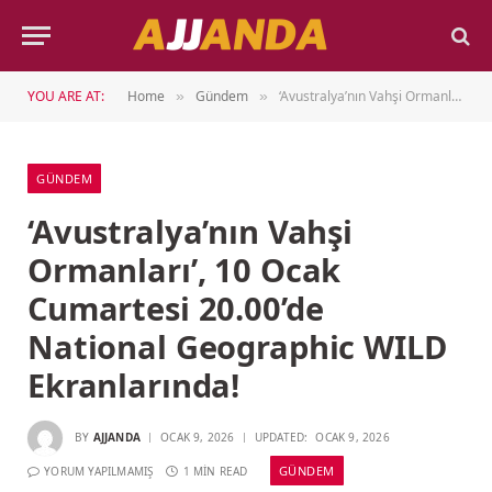
YOU ARE AT:
Home
Gündem
‘Avustralya’nın Vahşi Ormanları’, 10 Ocak Cumartesi 20.00’de National Geographic WILD Ekranlarında!
»
»
GÜNDEM
‘Avustralya’nın Vahşi
Ormanları’, 10 Ocak
Cumartesi 20.00’de
National Geographic WILD
Ekranlarında!
BY
AJJANDA
OCAK 9, 2026
UPDATED:
OCAK 9, 2026
GÜNDEM
YORUM YAPILMAMIŞ
1 MIN READ