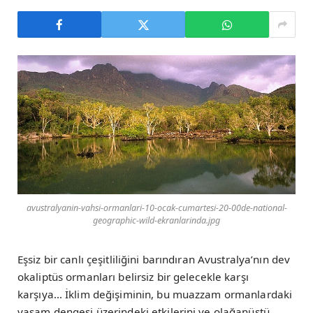
avustralyanin-vahsi-ormanlari-10-ocak-cumartesi-20-00de-national-
geographic-wild-ekranlarinda.jpg
Eşsiz bir canlı çeşitliliğini barındıran Avustralya’nın dev
okaliptüs ormanları belirsiz bir gelecekle karşı
karşıya… İklim değişiminin, bu muazzam ormanlardaki
yaşam dengesi üzerindeki etkilerini ve olağanüstü