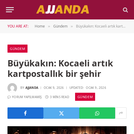
YOU ARE AT:
Home
Gündem
Büyükakın: Kocaeli artık kartpostallık bir şehir
»
»
GÜNDEM
Büyükakın: Kocaeli artık
kartpostallık bir şehir
BY
AJJANDA
OCAK 9, 2026
UPDATED:
OCAK 9, 2026
GÜNDEM
YORUM YAPILMAMIŞ
3 MINS READ