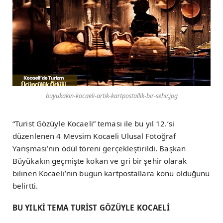
buyukakin-kocaeli-artik-kartpostallik-bir-sehir.jpg
“Turist Gözüyle Kocaeli” teması ile bu yıl 12.’si
düzenlenen 4 Mevsim Kocaeli Ulusal Fotoğraf
Yarışması’nın ödül töreni gerçekleştirildi. Başkan
Büyükakın geçmişte kokan ve gri bir şehir olarak
bilinen Kocaeli’nin bugün kartpostallara konu olduğunu
belirtti.
BU YILKİ TEMA TURİST GÖZÜYLE KOCAELİ