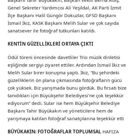
Başkanı Tahir Büyükakın, Başkan Vekili Berna Abiş,
Genel Sekreter Yardımcısı Ali Yeşildal, AK Parti İzmit
İlçe Başkanı Halil Güngör Dokuzlar, GFSD Başkanı
İsmail İkiz, KASK Başkanı Melih Sular ve çok sayıda
sanatsever ile fotoğraf tutkunları katıldı.
KENTİN GÜZELLİKLERİ ORTAYA ÇIKTI
Ödül töreni öncesinde davetliler Trio müzik dinletisi
eşliğinde sergiyi ziyaret ettiler. Ardından İsmail İkiz ve
Melih Sular birer konuşma yaptı. İkiz, “Bu şehirdeki
güzelliklerin ön plana çıkmasında fotoğrafların gücü
çok yüksek. Biz yarışmada bunu gördük. Bu fırsatı bize
tanıdıkları için Büyükşehir Belediyesi’ne çok teşekkür
ediyorum” dedi. Sular ise hem Büyükşehir Belediye
Başkanı Tahir Büyükakın ve yöneticilere hem de
yarışmaya katılan fotoğraf sanatçılarına teşekkür etti
BÜYÜKAKIN: FOTOĞRAFLAR TOPLUMSAL
HAFIZA