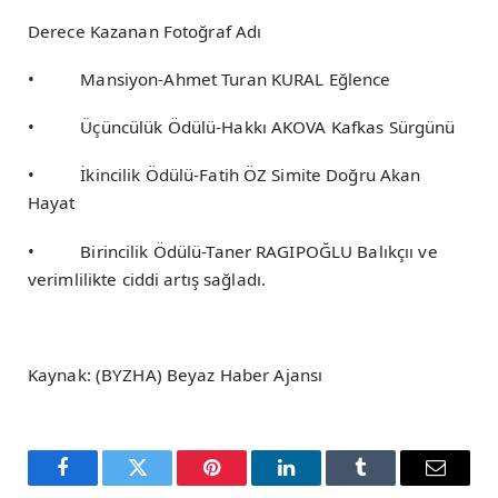
Derece Kazanan Fotoğraf Adı
• Mansiyon-Ahmet Turan KURAL Eğlence
• Üçüncülük Ödülü-Hakkı AKOVA Kafkas Sürgünü
• İkincilik Ödülü-Fatih ÖZ Simite Doğru Akan
Hayat
• Birincilik Ödülü-Taner RAGIPOĞLU Balıkçıı ve
verimlilikte ciddi artış sağladı.
Kaynak: (BYZHA) Beyaz Haber Ajansı
Facebook
Twitter
Pinterest
LinkedIn
Tumblr
Email