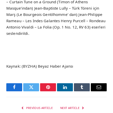
– Curtain Tune on a Ground (Timon of Athens
Masque’indan) Jean-Baptiste Lully – Türk Töreni için
Marş (Le Bourgeois Gentilhomme’ dan) Jean-Philippe
Rameau – Les Indes Galantes Henry Purcell – Rondeau
Antonio Vivaldi – La Folia (Op. 1 No. 12, RV 63) eserleri
seslendirildi.
Kaynak: (BYZHA) Beyaz Haber Ajansı
Facebook
Twitter
Pinterest
LinkedIn
Tumblr
Email
PREVIOUS ARTICLE
NEXT ARTICLE