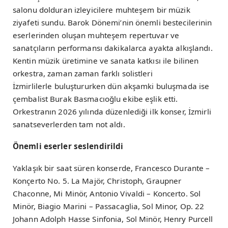
salonu dolduran izleyicilere muhteşem bir müzik
ziyafeti sundu. Barok Dönemi’nin önemli bestecilerinin
eserlerinden oluşan muhteşem repertuvar ve
sanatçıların performansı dakikalarca ayakta alkışlandı.
Kentin müzik üretimine ve sanata katkısı ile bilinen
orkestra, zaman zaman farklı solistleri
İzmirlilerle buluştururken dün akşamki buluşmada ise
çembalist Burak Basmacıoğlu ekibe eşlik etti.
Orkestranın 2026 yılında düzenlediği ilk konser, İzmirli
sanatseverlerden tam not aldı.
Önemli eserler seslendirildi
Yaklaşık bir saat süren konserde, Francesco Durante –
Konçerto No. 5. La Majör, Christoph, Graupner
Chaconne, Mi Minör, Antonio Vivaldi – Koncerto. Sol
Minör, Biagio Marini – Passacaglia, Sol Minor, Op. 22
Johann Adolph Hasse Sinfonia, Sol Minör, Henry Purcell