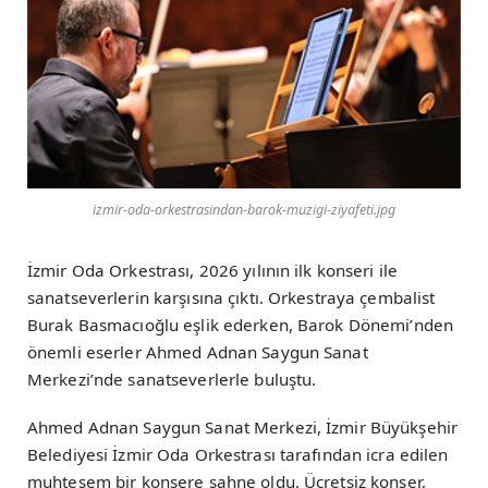
izmir-oda-orkestrasindan-barok-muzigi-ziyafeti.jpg
İzmir Oda Orkestrası, 2026 yılının ilk konseri ile
sanatseverlerin karşısına çıktı. Orkestraya çembalist
Burak Basmacıoğlu eşlik ederken, Barok Dönemi’nden
önemli eserler Ahmed Adnan Saygun Sanat
Merkezi’nde sanatseverlerle buluştu.
Ahmed Adnan Saygun Sanat Merkezi, İzmir Büyükşehir
Belediyesi İzmir Oda Orkestrası tarafından icra edilen
muhteşem bir konsere sahne oldu. Ücretsiz konser,