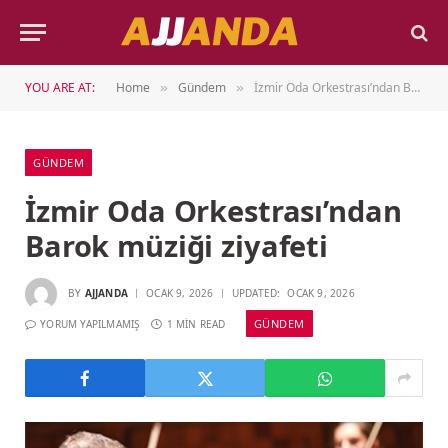
YOU ARE AT:
Home
Gündem
İzmir Oda Orkestrası’ndan Barok müziği ziyafeti
»
»
GÜNDEM
İzmir Oda Orkestrası’ndan
Barok müziği ziyafeti
BY
AJJANDA
OCAK 9, 2026
UPDATED:
OCAK 9, 2026
GÜNDEM
YORUM YAPILMAMIŞ
1 MIN READ